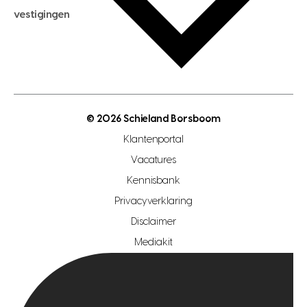
hypotheekadvies
vestigingen
hypotheek bespaarcheck
nieuwbouwprojecten
gratis zoekprofiel aanmaken
bouwkundigekeuring
open taxatie dag
energielabel
open woningwaarde dag
nutsvoorziening
makelaar regio den haag
© 2026 Schieland Borsboom
makelaar regio rotterdam
Klantenportal
makelaar regio zoetermeer
Vacatures
hypotheekshop regio den haag
Kennisbank
Privacyverklaring
hypotheekshop regio rotterdam
Disclaimer
hypotheekshop regio zoetermeer
Mediakit