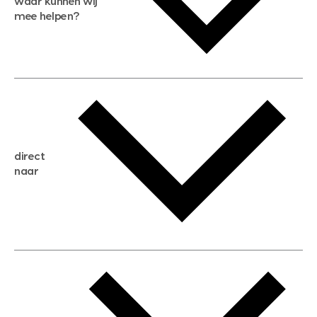
waar kunnen wij
mee helpen?
gratis waardebepaling
gratis zoekservice
huis verkopen
direct
huis kopen
naar
huis verhuren
huis huren
huis taxeren
woningwaarde berekenen
aankoopadvies
hypotheek berekenen
verkoopadvies
maximale hypotheek berekenen