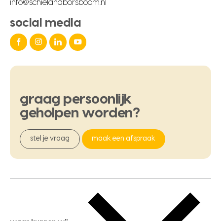
info@schielandborsboom.nl
social media
graag
persoonlijk
geholpen
worden?
stel je vraag
maak een afspraak