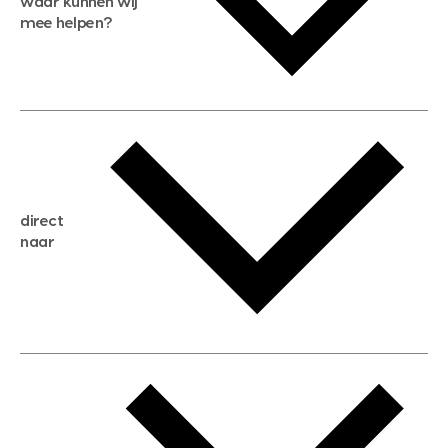
waar kunnen wij
mee helpen?
gratis waardebepaling
gratis zoekservice
huis verkopen
direct
huis kopen
naar
huis verhuren
huis huren
huis taxeren
woningwaarde berekenen
aankoopadvies
hypotheek berekenen
verkoopadvies
maximale hypotheek berekenen