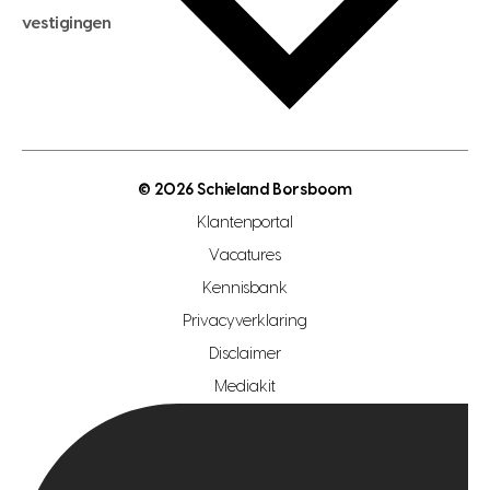
hypotheekadvies
vestigingen
hypotheek bespaarcheck
nieuwbouwprojecten
gratis zoekprofiel aanmaken
bouwkundigekeuring
open taxatie dag
energielabel
open woningwaarde dag
nutsvoorziening
makelaar regio den haag
© 2026 Schieland Borsboom
makelaar regio rotterdam
Klantenportal
makelaar regio zoetermeer
Vacatures
hypotheekshop regio den haag
Kennisbank
Privacyverklaring
hypotheekshop regio rotterdam
Disclaimer
hypotheekshop regio zoetermeer
Mediakit