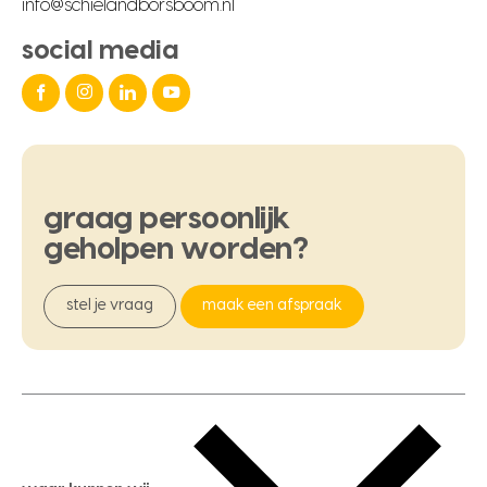
info@schielandborsboom.nl
social media
graag
persoonlijk
geholpen
worden?
stel je vraag
maak een afspraak