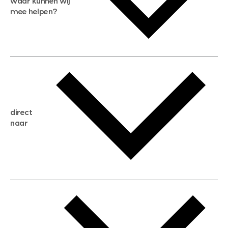
waar kunnen wij
mee helpen?
gratis waardebepaling
gratis zoekservice
huis verkopen
direct
huis kopen
naar
huis verhuren
huis huren
huis taxeren
woningwaarde berekenen
aankoopadvies
hypotheek berekenen
verkoopadvies
maximale hypotheek berekenen