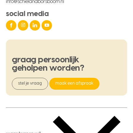
info@schielandborsboom.nl
social media
graag
persoonlijk
geholpen
worden?
stel je vraag
maak een afspraak