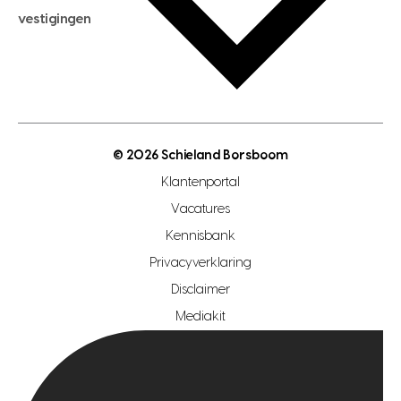
hypotheekadvies
vestigingen
hypotheek bespaarcheck
nieuwbouwprojecten
gratis zoekprofiel aanmaken
bouwkundigekeuring
open taxatie dag
energielabel
open woningwaarde dag
nutsvoorziening
makelaar regio den haag
© 2026 Schieland Borsboom
makelaar regio rotterdam
Klantenportal
makelaar regio zoetermeer
Vacatures
hypotheekshop regio den haag
Kennisbank
Privacyverklaring
hypotheekshop regio rotterdam
Disclaimer
hypotheekshop regio zoetermeer
Mediakit