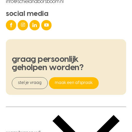
info@schielandborsboom.nl
social media
graag
persoonlijk
geholpen
worden?
stel je vraag
maak een afspraak