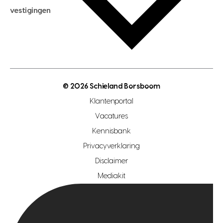
hypotheekadvies
vestigingen
hypotheek bespaarcheck
nieuwbouwprojecten
gratis zoekprofiel aanmaken
bouwkundigekeuring
open taxatie dag
energielabel
open woningwaarde dag
nutsvoorziening
makelaar regio den haag
© 2026 Schieland Borsboom
makelaar regio rotterdam
Klantenportal
makelaar regio zoetermeer
Vacatures
hypotheekshop regio den haag
Kennisbank
Privacyverklaring
hypotheekshop regio rotterdam
Disclaimer
hypotheekshop regio zoetermeer
Mediakit