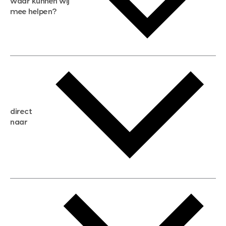
waar kunnen wij
mee helpen?
gratis waardebepaling
gratis zoekservice
huis verkopen
direct
huis kopen
naar
huis verhuren
huis huren
huis taxeren
woningwaarde berekenen
aankoopadvies
hypotheek berekenen
verkoopadvies
maximale hypotheek berekenen