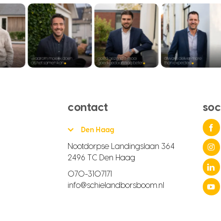
contact
soc
Den Haag
Nootdorpse Landingslaan 364
2496 TC Den Haag
070-3107171
info@schielandborsboom.nl