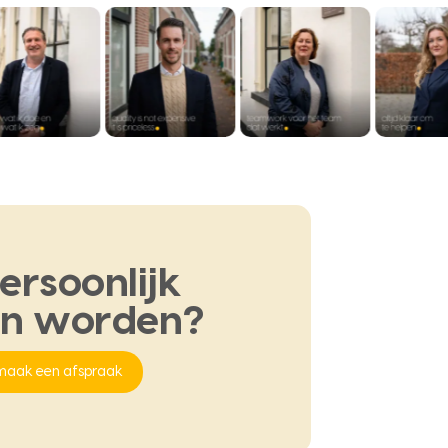
ersoonlijk
en
worden?
maak een afspraak