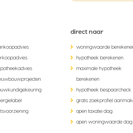
direct naar
ankoopadvies
woningwaarde berekene
rkoopadvies
hypotheek berekenen
potheekadvies
maximale hypotheek
euwbouwprojecten
berekenen
ouwkundigekeuring
hypotheek bespaarcheck
ergielabel
gratis zoekprofiel aanma
tsvoorziening
open taxatie dag
open woningwaarde dag