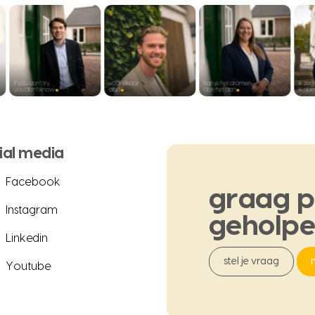
ial media
Facebook
graag
p
Instagram
geholp
Linkedin
stel je vraag
Youtube