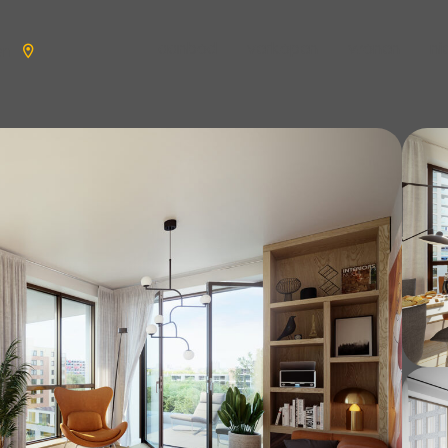
aanbod
verkopen
wonen
n
en