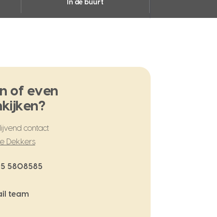
In de buurt
n of even
kijken?
ijvend contact
te Dekkers
5 5808585
il team