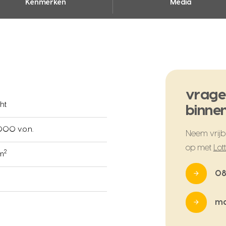
Kenmerken
Media
vrage
ht
binnen
000 v.o.n.
Neem vrijbl
op met
Lot
2
 m
08
ma