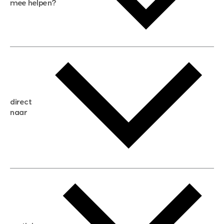
mee helpen?
gratis waardebepaling
gratis zoekservice
huis verkopen
direct
huis kopen
naar
huis verhuren
huis huren
huis taxeren
woningwaarde berekenen
aankoopadvies
hypotheek berekenen
verkoopadvies
maximale hypotheek berekenen
hypotheekadvies