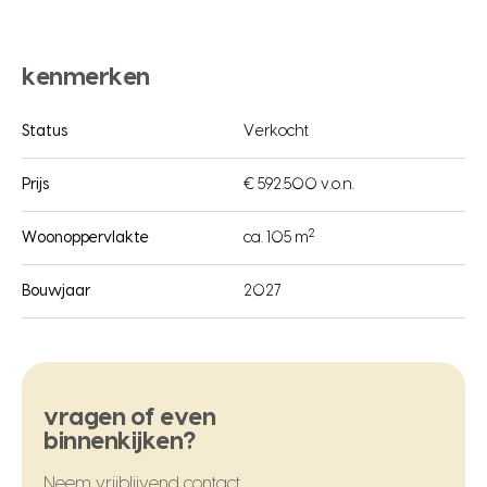
kenmerken
Status
Verkocht
Prijs
€ 592.500 v.o.n.
2
Woonoppervlakte
ca. 105 m
Bouwjaar
2027
vragen of even
binnenkijken?
Neem vrijblijvend contact