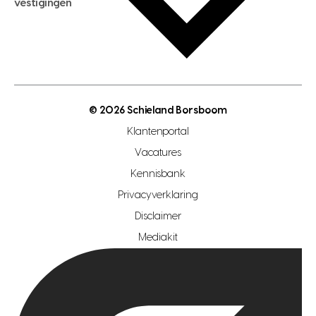
vestigingen
hypotheek bespaarcheck
nieuwbouwprojecten
gratis zoekprofiel aanmaken
bouwkundigekeuring
open taxatie dag
energielabel
open woningwaarde dag
nutsvoorziening
makelaar regio den haag
© 2026 Schieland Borsboom
makelaar regio rotterdam
Klantenportal
makelaar regio zoetermeer
Vacatures
hypotheekshop regio den haag
Kennisbank
Privacyverklaring
hypotheekshop regio rotterdam
Disclaimer
hypotheekshop regio zoetermeer
Mediakit