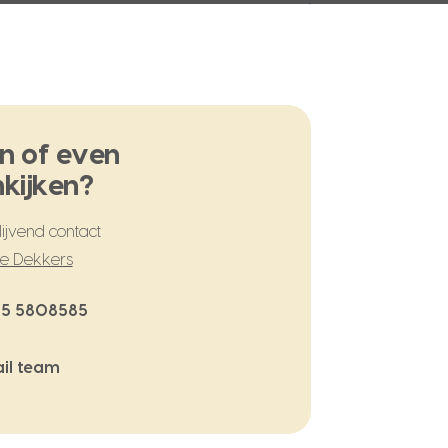
n of even
kijken?
ijvend contact
te Dekkers
5 5808585
il team