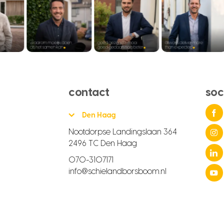
contact
soc
Den Haag
Nootdorpse Landingslaan 364
2496 TC Den Haag
070-3107171
info@schielandborsboom.nl