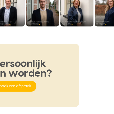
ersoonlijk
en
worden?
maak een afspraak