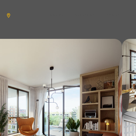
aanbod
verkopen
wonen
n
en