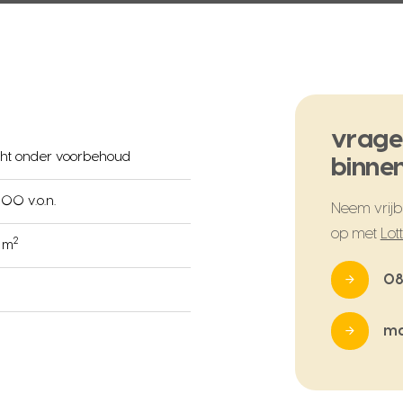
vrage
ht onder voorbehoud
binnen
00 v.o.n.
Neem vrijbl
op met
Lot
2
4 m
08
ma