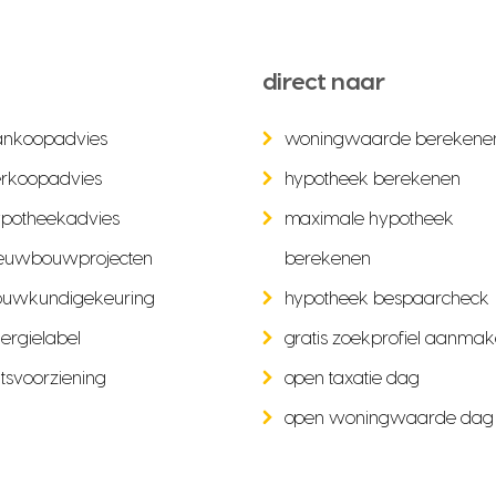
direct naar
ankoopadvies
woningwaarde berekene
rkoopadvies
hypotheek berekenen
potheekadvies
maximale hypotheek
euwbouwprojecten
berekenen
ouwkundigekeuring
hypotheek bespaarcheck
ergielabel
gratis zoekprofiel aanma
tsvoorziening
open taxatie dag
open woningwaarde dag