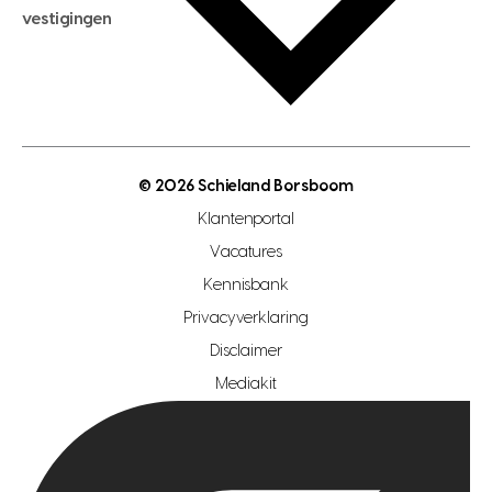
hypotheekadvies
vestigingen
hypotheek bespaarcheck
nieuwbouwprojecten
gratis zoekprofiel aanmaken
bouwkundigekeuring
open taxatie dag
energielabel
open woningwaarde dag
nutsvoorziening
makelaar regio den haag
© 2026 Schieland Borsboom
makelaar regio rotterdam
Klantenportal
makelaar regio zoetermeer
Vacatures
hypotheekshop regio den haag
Kennisbank
Privacyverklaring
hypotheekshop regio rotterdam
Disclaimer
hypotheekshop regio zoetermeer
Mediakit