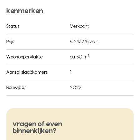
kenmerken
Status
Verkocht
Prijs
€ 247.275 v.o.n.
2
Woonoppervlakte
ca. 50 m
Aantal slaapkamers
1
Bouwjaar
2022
vragen of even
binnenkijken?