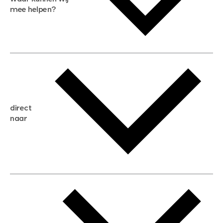
mee helpen?
gratis waardebepaling
gratis zoekservice
huis verkopen
direct
huis kopen
naar
huis verhuren
huis huren
huis taxeren
woningwaarde berekenen
aankoopadvies
hypotheek berekenen
verkoopadvies
maximale hypotheek berekenen