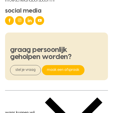
info@schielandborsboom.nl
social media
graag
persoonlijk
geholpen
worden?
stel je vraag
maak een afspraak
waar kunnen wij