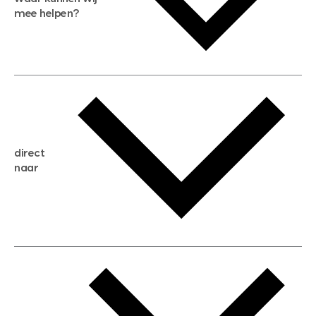
mee helpen?
gratis waardebepaling
gratis zoekservice
huis verkopen
direct
huis kopen
naar
huis verhuren
huis huren
huis taxeren
woningwaarde berekenen
aankoopadvies
hypotheek berekenen
verkoopadvies
maximale hypotheek berekenen