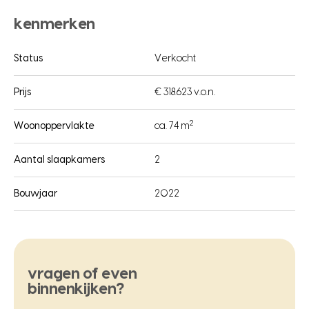
kenmerken
Status
Verkocht
Prijs
€ 318.623 v.o.n.
2
Woonoppervlakte
ca. 74 m
Aantal slaapkamers
2
Bouwjaar
2022
vragen of even
binnenkijken?