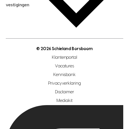
hypotheekadvies
vestigingen
hypotheek bespaarcheck
nieuwbouwprojecten
gratis zoekprofiel aanmaken
bouwkundigekeuring
open taxatie dag
energielabel
open woningwaarde dag
nutsvoorziening
makelaar regio den haag
© 2026 Schieland Borsboom
makelaar regio rotterdam
Klantenportal
makelaar regio zoetermeer
Vacatures
hypotheekshop regio den haag
Kennisbank
Privacyverklaring
hypotheekshop regio rotterdam
Disclaimer
hypotheekshop regio zoetermeer
Mediakit