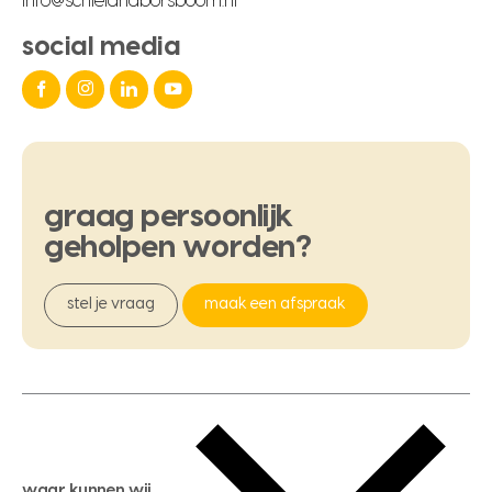
info@schielandborsboom.nl
social media
graag
persoonlijk
geholpen
worden?
stel je vraag
maak een afspraak
waar kunnen wij