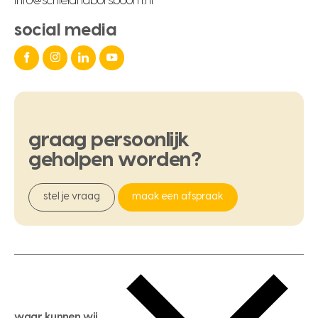
info@schielandborsboom.nl
social media
graag
persoonlijk
geholpen
worden?
stel je vraag
maak een afspraak
waar kunnen wij