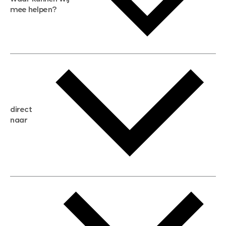
mee helpen?
gratis waardebepaling
gratis zoekservice
huis verkopen
direct
huis kopen
naar
huis verhuren
huis huren
huis taxeren
woningwaarde berekenen
aankoopadvies
hypotheek berekenen
verkoopadvies
maximale hypotheek berekenen