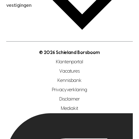
hypotheekadvies
vestigingen
hypotheek bespaarcheck
nieuwbouwprojecten
gratis zoekprofiel aanmaken
bouwkundigekeuring
open taxatie dag
energielabel
open woningwaarde dag
nutsvoorziening
makelaar regio den haag
© 2026 Schieland Borsboom
makelaar regio rotterdam
Klantenportal
makelaar regio zoetermeer
Vacatures
hypotheekshop regio den haag
Kennisbank
Privacyverklaring
hypotheekshop regio rotterdam
Disclaimer
hypotheekshop regio zoetermeer
Mediakit