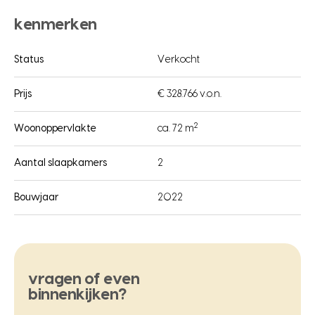
kenmerken
Status
Verkocht
Prijs
€ 328.766 v.o.n.
2
Woonoppervlakte
ca. 72 m
Aantal slaapkamers
2
Bouwjaar
2022
vragen of even
binnenkijken?