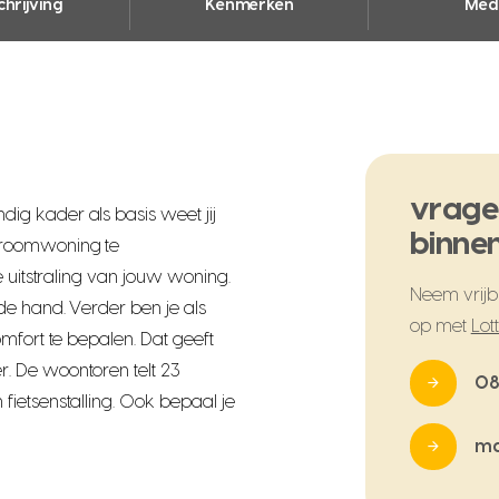
hrijving
Kenmerken
Med
vrage
g kader als basis weet jij
binnen
droomwoning te
e uitstraling van jouw woning.
Neem vrijbl
de hand. Verder ben je als
op met
Lot
mfort te bepalen. Dat geeft
. De woontoren telt 23
08
ietsenstalling. Ook bepaal je
ma