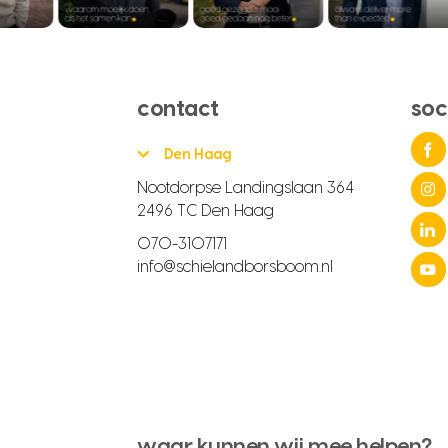
contact
soc
Den Haag
Nootdorpse Landingslaan 364
2496 TC Den Haag
070-3107171
info@schielandborsboom.nl
waar kunnen wij mee helpen?