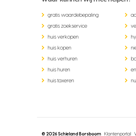
gratis waardebepaling
a
gratis zoekservice
ve
huis verkopen
hy
huis kopen
ni
huis verhuren
b
huis huren
en
huis taxeren
nu
© 2026 Schieland Borsboom
Klantenportal