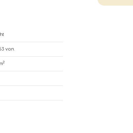
ht
3 v.o.n.
2
 m