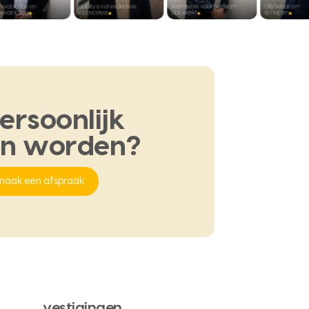
ersoonlijk
en
worden?
maak een afspraak
vestigingen