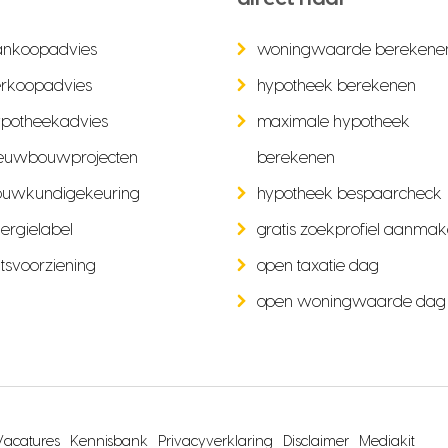
ankoopadvies
woningwaarde berekene
rkoopadvies
hypotheek berekenen
potheekadvies
maximale hypotheek
euwbouwprojecten
berekenen
ouwkundigekeuring
hypotheek bespaarcheck
ergielabel
gratis zoekprofiel aanma
tsvoorziening
open taxatie dag
open woningwaarde dag
Vacatures
Kennisbank
Privacyverklaring
Disclaimer
Mediakit