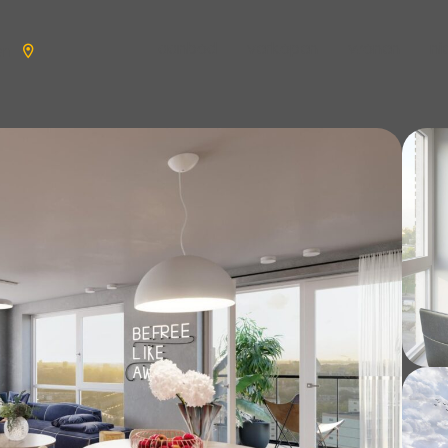
aanbod
verkopen
wonen
n
en