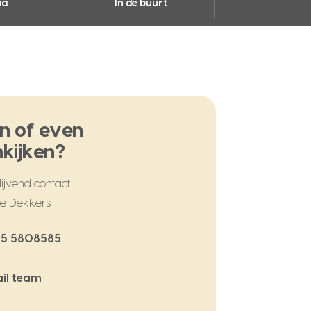
ia
In de buurt
n of even
kijken?
ijvend contact
te Dekkers
5 5808585
il team