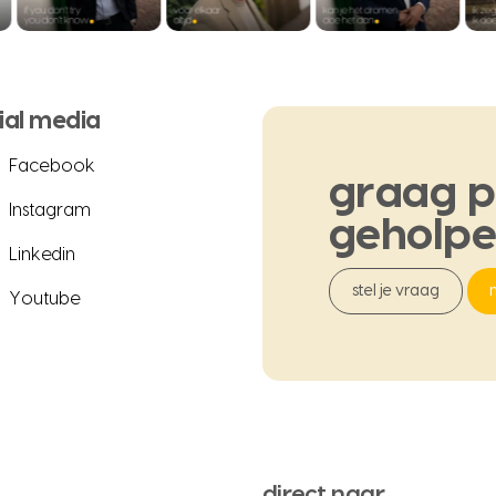
ial media
Facebook
graag
p
Instagram
geholp
Linkedin
stel je vraag
Youtube
direct naar