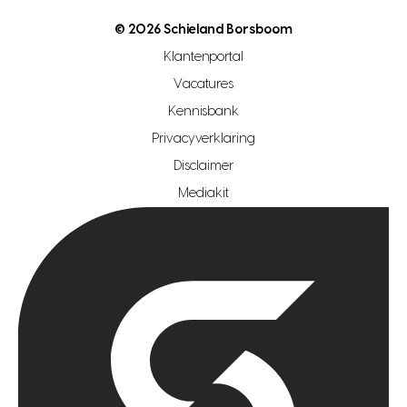
nutsvoorziening
makelaar regio den haag
© 2026 Schieland Borsboom
makelaar regio rotterdam
Klantenportal
makelaar regio zoetermeer
Vacatures
hypotheekshop regio den haag
Kennisbank
Privacyverklaring
hypotheekshop regio rotterdam
Disclaimer
hypotheekshop regio zoetermeer
Mediakit