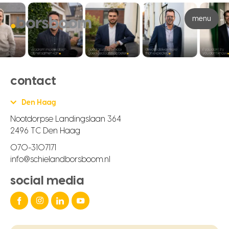
menu
contact
Den Haag
Nootdorpse Landingslaan 364
2496 TC Den Haag
070-3107171
info@schielandborsboom.nl
social media