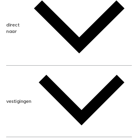
gratis zoekservice
huis verkopen
direct
huis kopen
naar
huis verhuren
huis huren
huis taxeren
woningwaarde berekenen
aankoopadvies
hypotheek berekenen
verkoopadvies
maximale hypotheek berekenen
hypotheekadvies
vestigingen
hypotheek bespaarcheck
nieuwbouwprojecten
gratis zoekprofiel aanmaken
bouwkundigekeuring
open taxatie dag
energielabel
open woningwaarde dag