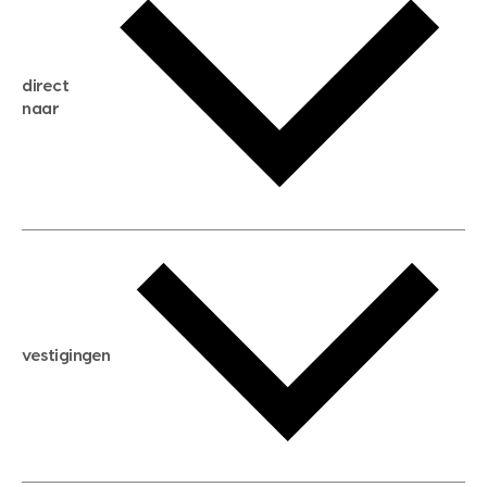
gratis zoekservice
huis verkopen
direct
huis kopen
naar
huis verhuren
huis huren
huis taxeren
woningwaarde berekenen
aankoopadvies
hypotheek berekenen
verkoopadvies
maximale hypotheek berekenen
hypotheekadvies
vestigingen
hypotheek bespaarcheck
nieuwbouwprojecten
gratis zoekprofiel aanmaken
bouwkundigekeuring
open taxatie dag
energielabel
open woningwaarde dag