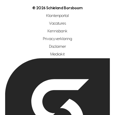
nutsvoorziening
makelaar regio den haag
© 2026 Schieland Borsboom
makelaar regio rotterdam
Klantenportal
makelaar regio zoetermeer
Vacatures
hypotheekshop regio den haag
Kennisbank
Privacyverklaring
hypotheekshop regio rotterdam
Disclaimer
hypotheekshop regio zoetermeer
Mediakit