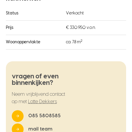
Status
Verkocht
Prijs
€ 330.950 v.o.n.
2
Woonoppervlakte
ca. 78 m
vragen of even
binnenkijken?
Neem vrijblijvend contact
op met
Lotte Dekkers
085 5808585
mail team