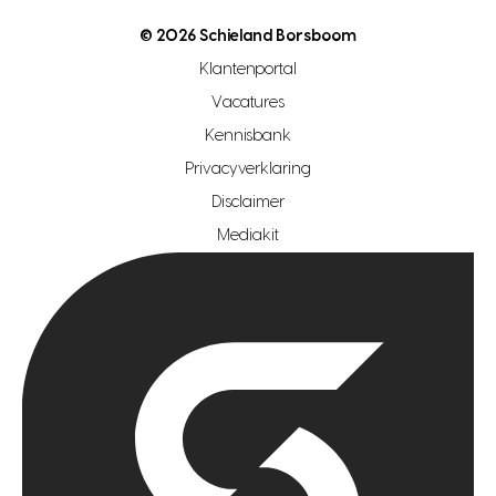
nutsvoorziening
makelaar regio den haag
© 2026 Schieland Borsboom
makelaar regio rotterdam
Klantenportal
makelaar regio zoetermeer
Vacatures
hypotheekshop regio den haag
Kennisbank
Privacyverklaring
hypotheekshop regio rotterdam
Disclaimer
hypotheekshop regio zoetermeer
Mediakit