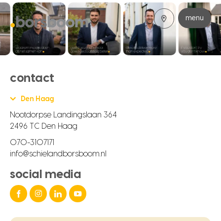
menu
contact
Den Haag
Nootdorpse Landingslaan 364
2496 TC Den Haag
070-3107171
info@schielandborsboom.nl
social media