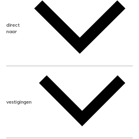
gratis zoekservice
huis verkopen
direct
huis kopen
naar
huis verhuren
huis huren
huis taxeren
woningwaarde berekenen
aankoopadvies
hypotheek berekenen
verkoopadvies
maximale hypotheek berekenen
hypotheekadvies
vestigingen
hypotheek bespaarcheck
nieuwbouwprojecten
gratis zoekprofiel aanmaken
bouwkundigekeuring
open taxatie dag
energielabel
open woningwaarde dag