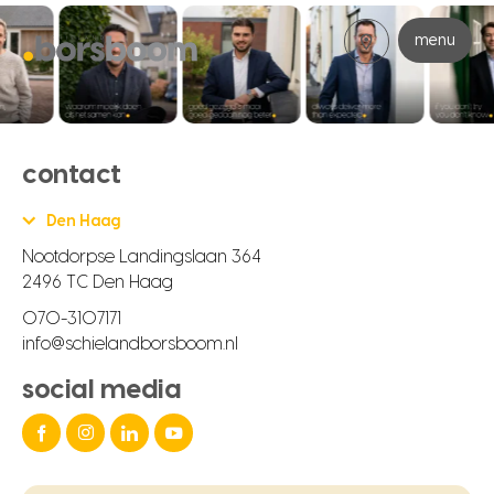
menu
contact
Den Haag
Nootdorpse Landingslaan 364
2496 TC Den Haag
070-3107171
info@schielandborsboom.nl
social media