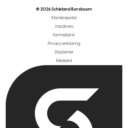
nutsvoorziening
makelaar regio den haag
© 2026 Schieland Borsboom
makelaar regio rotterdam
Klantenportal
makelaar regio zoetermeer
Vacatures
hypotheekshop regio den haag
Kennisbank
Privacyverklaring
hypotheekshop regio rotterdam
Disclaimer
hypotheekshop regio zoetermeer
Mediakit