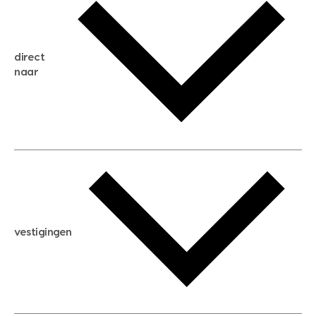
gratis zoekservice
huis verkopen
direct
huis kopen
naar
huis verhuren
huis huren
huis taxeren
woningwaarde berekenen
aankoopadvies
hypotheek berekenen
verkoopadvies
maximale hypotheek berekenen
hypotheekadvies
vestigingen
hypotheek bespaarcheck
nieuwbouwprojecten
gratis zoekprofiel aanmaken
bouwkundigekeuring
open taxatie dag
energielabel
open woningwaarde dag