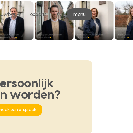
ieuwbouw
experts
menu
ersoonlijk
en
worden?
maak een afspraak