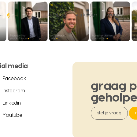
aanbod
verkopen
wonen
n
en
ial media
Facebook
graag
p
Instagram
geholp
Linkedin
stel je vraag
Youtube