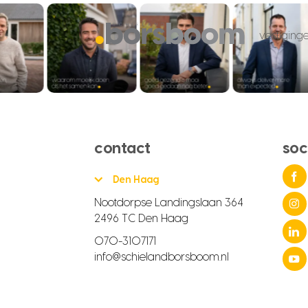
vestiging
contact
soc
Den Haag
Nootdorpse Landingslaan 364
2496 TC Den Haag
070-3107171
info@schielandborsboom.nl