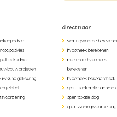
direct naar
ankoopadvies
woningwaarde berekene
rkoopadvies
hypotheek berekenen
potheekadvies
maximale hypotheek
euwbouwprojecten
berekenen
ouwkundigekeuring
hypotheek bespaarcheck
ergielabel
gratis zoekprofiel aanma
tsvoorziening
open taxatie dag
open woningwaarde dag