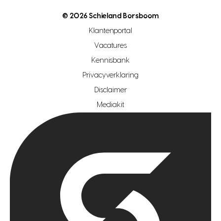
nutsvoorziening
makelaar regio den haag
© 2026 Schieland Borsboom
makelaar regio rotterdam
Klantenportal
makelaar regio zoetermeer
Vacatures
hypotheekshop regio den haag
Kennisbank
Privacyverklaring
hypotheekshop regio rotterdam
Disclaimer
hypotheekshop regio zoetermeer
Mediakit