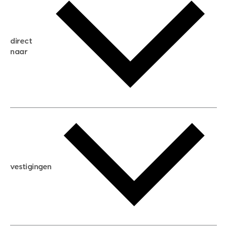
gratis zoekservice
huis verkopen
direct
huis kopen
naar
huis verhuren
huis huren
huis taxeren
woningwaarde berekenen
aankoopadvies
hypotheek berekenen
verkoopadvies
maximale hypotheek berekenen
hypotheekadvies
vestigingen
hypotheek bespaarcheck
nieuwbouwprojecten
gratis zoekprofiel aanmaken
bouwkundigekeuring
open taxatie dag
energielabel
open woningwaarde dag