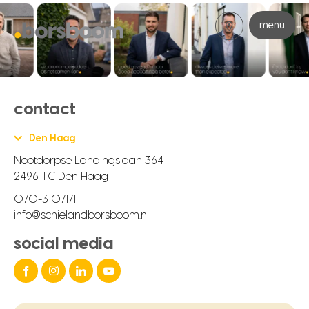
menu
contact
Den Haag
Nootdorpse Landingslaan 364
2496 TC Den Haag
070-3107171
info@schielandborsboom.nl
social media