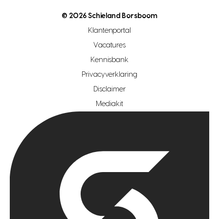
nutsvoorziening
makelaar regio den haag
© 2026 Schieland Borsboom
makelaar regio rotterdam
Klantenportal
makelaar regio zoetermeer
Vacatures
hypotheekshop regio den haag
Kennisbank
Privacyverklaring
hypotheekshop regio rotterdam
Disclaimer
hypotheekshop regio zoetermeer
Mediakit