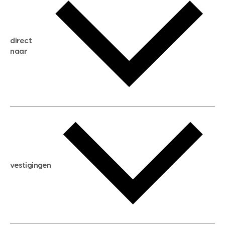
gratis zoekservice
huis verkopen
direct
huis kopen
naar
huis verhuren
huis huren
huis taxeren
woningwaarde berekenen
aankoopadvies
hypotheek berekenen
verkoopadvies
maximale hypotheek berekenen
hypotheekadvies
vestigingen
hypotheek bespaarcheck
nieuwbouwprojecten
gratis zoekprofiel aanmaken
bouwkundigekeuring
open taxatie dag
energielabel
open woningwaarde dag