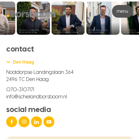
menu
contact
Den Haag
Nootdorpse Landingslaan 364
2496 TC Den Haag
070-3107171
info@schielandborsboom.nl
social media