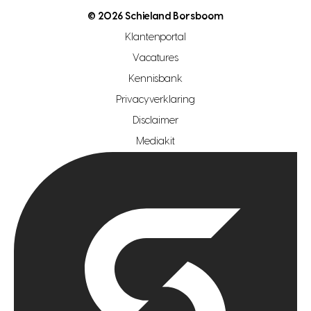
makelaar regio den haag
© 2026 Schieland Borsboom
makelaar regio rotterdam
Klantenportal
makelaar regio zoetermeer
Vacatures
hypotheekshop regio den haag
Kennisbank
Privacyverklaring
hypotheekshop regio rotterdam
Disclaimer
hypotheekshop regio zoetermeer
Mediakit