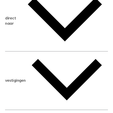
gratis zoekservice
huis verkopen
direct
huis kopen
naar
huis verhuren
huis huren
huis taxeren
woningwaarde berekenen
aankoopadvies
hypotheek berekenen
verkoopadvies
maximale hypotheek berekenen
hypotheekadvies
vestigingen
hypotheek bespaarcheck
nieuwbouwprojecten
gratis zoekprofiel aanmaken
bouwkundigekeuring
open taxatie dag
energielabel
open woningwaarde dag
nutsvoorziening