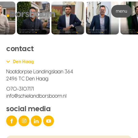
menu
contact
Den Haag
Nootdorpse Landingslaan 364
2496 TC Den Haag
070-3107171
info@schielandborsboom.nl
social media