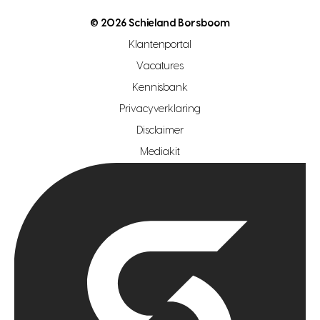
nutsvoorziening
makelaar regio den haag
© 2026 Schieland Borsboom
makelaar regio rotterdam
Klantenportal
makelaar regio zoetermeer
Vacatures
hypotheekshop regio den haag
Kennisbank
Privacyverklaring
hypotheekshop regio rotterdam
Disclaimer
hypotheekshop regio zoetermeer
Mediakit