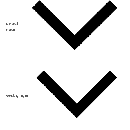
gratis zoekservice
huis verkopen
direct
huis kopen
naar
huis verhuren
huis huren
huis taxeren
woningwaarde berekenen
aankoopadvies
hypotheek berekenen
verkoopadvies
maximale hypotheek berekenen
hypotheekadvies
vestigingen
hypotheek bespaarcheck
nieuwbouwprojecten
gratis zoekprofiel aanmaken
bouwkundigekeuring
open taxatie dag
energielabel
open woningwaarde dag