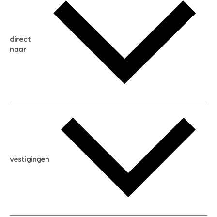
gratis zoekservice
huis verkopen
direct
huis kopen
naar
huis verhuren
huis huren
huis taxeren
woningwaarde berekenen
aankoopadvies
hypotheek berekenen
verkoopadvies
maximale hypotheek berekenen
hypotheekadvies
vestigingen
hypotheek bespaarcheck
nieuwbouwprojecten
gratis zoekprofiel aanmaken
bouwkundigekeuring
open taxatie dag
energielabel
open woningwaarde dag