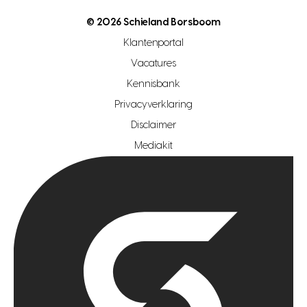
nutsvoorziening
makelaar regio den haag
© 2026 Schieland Borsboom
makelaar regio rotterdam
Klantenportal
makelaar regio zoetermeer
Vacatures
hypotheekshop regio den haag
Kennisbank
Privacyverklaring
hypotheekshop regio rotterdam
Disclaimer
hypotheekshop regio zoetermeer
Mediakit