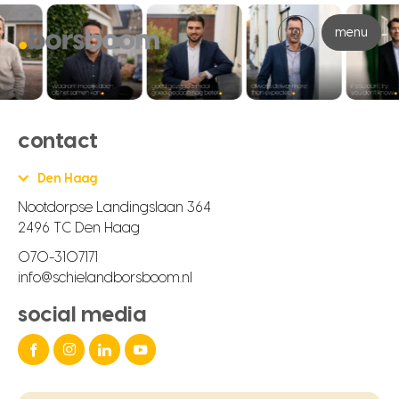
menu
contact
Den Haag
Nootdorpse Landingslaan 364
2496 TC Den Haag
070-3107171
info@schielandborsboom.nl
social media