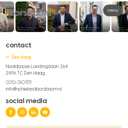
menu
contact
Den Haag
Nootdorpse Landingslaan 364
2496 TC Den Haag
070-3107171
info@schielandborsboom.nl
social media