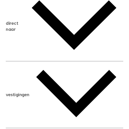
gratis zoekservice
huis verkopen
direct
huis kopen
naar
huis verhuren
huis huren
huis taxeren
woningwaarde berekenen
aankoopadvies
hypotheek berekenen
verkoopadvies
maximale hypotheek berekenen
hypotheekadvies
vestigingen
hypotheek bespaarcheck
nieuwbouwprojecten
gratis zoekprofiel aanmaken
bouwkundigekeuring
open taxatie dag
energielabel
open woningwaarde dag