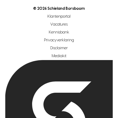
nutsvoorziening
makelaar regio den haag
© 2026 Schieland Borsboom
makelaar regio rotterdam
Klantenportal
makelaar regio zoetermeer
Vacatures
hypotheekshop regio den haag
Kennisbank
Privacyverklaring
hypotheekshop regio rotterdam
Disclaimer
hypotheekshop regio zoetermeer
Mediakit