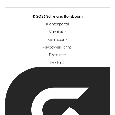
energielabel
open woningwaarde dag
nutsvoorziening
makelaar regio den haag
© 2026 Schieland Borsboom
makelaar regio rotterdam
Klantenportal
makelaar regio zoetermeer
Vacatures
hypotheekshop regio den haag
Kennisbank
Privacyverklaring
hypotheekshop regio rotterdam
Disclaimer
hypotheekshop regio zoetermeer
Mediakit