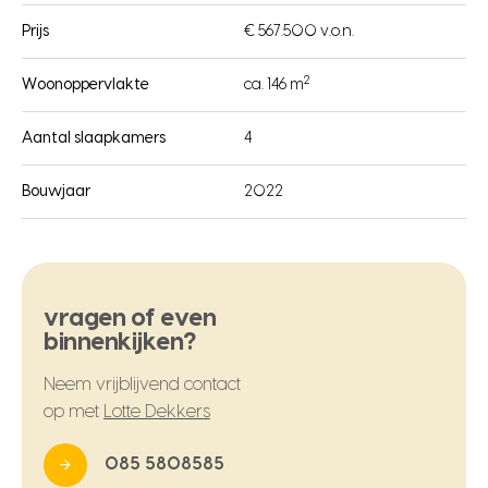
Prijs
€ 567.500 v.o.n.
2
Woonoppervlakte
ca. 146 m
Aantal slaapkamers
4
Bouwjaar
2022
vragen of even
binnenkijken?
Neem vrijblijvend contact
op met
Lotte Dekkers
085 5808585