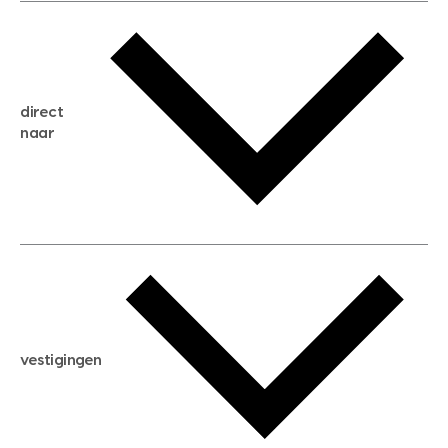
gratis waardebepaling
gratis zoekservice
huis verkopen
direct
huis kopen
naar
huis verhuren
huis huren
huis taxeren
woningwaarde berekenen
aankoopadvies
hypotheek berekenen
verkoopadvies
maximale hypotheek berekenen
hypotheekadvies
vestigingen
hypotheek bespaarcheck
nieuwbouwprojecten
gratis zoekprofiel aanmaken
bouwkundigekeuring
open taxatie dag