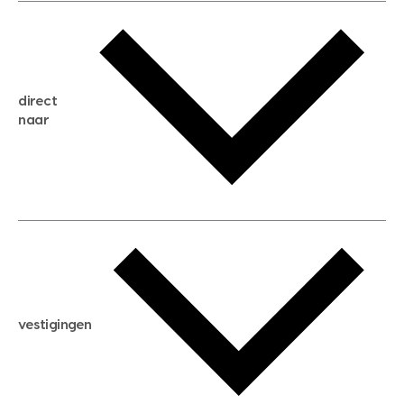
gratis waardebepaling
gratis zoekservice
huis verkopen
direct
huis kopen
naar
huis verhuren
huis huren
huis taxeren
woningwaarde berekenen
aankoopadvies
hypotheek berekenen
verkoopadvies
maximale hypotheek berekenen
hypotheekadvies
vestigingen
hypotheek bespaarcheck
nieuwbouwprojecten
gratis zoekprofiel aanmaken
bouwkundigekeuring
open taxatie dag