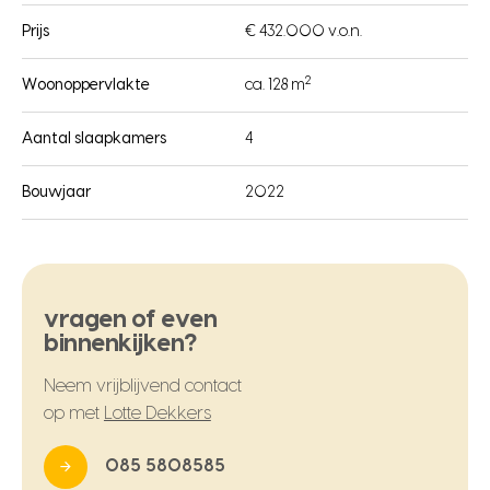
Prijs
€ 432.000 v.o.n.
2
Woonoppervlakte
ca. 128 m
Aantal slaapkamers
4
Bouwjaar
2022
vragen of even
binnenkijken?
Neem vrijblijvend contact
op met
Lotte Dekkers
085 5808585