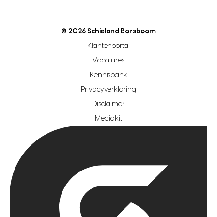
energielabel
open woningwaarde dag
nutsvoorziening
makelaar regio den haag
© 2026 Schieland Borsboom
makelaar regio rotterdam
Klantenportal
makelaar regio zoetermeer
Vacatures
hypotheekshop regio den haag
Kennisbank
Privacyverklaring
hypotheekshop regio rotterdam
Disclaimer
hypotheekshop regio zoetermeer
Mediakit