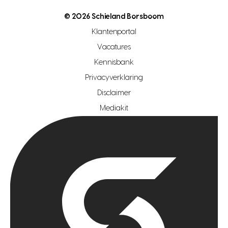
nutsvoorziening
makelaar regio den haag
© 2026 Schieland Borsboom
makelaar regio rotterdam
Klantenportal
makelaar regio zoetermeer
Vacatures
hypotheekshop regio den haag
Kennisbank
Privacyverklaring
hypotheekshop regio rotterdam
Disclaimer
hypotheekshop regio zoetermeer
Mediakit