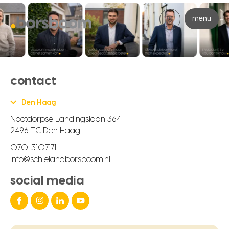
menu
contact
Den Haag
Nootdorpse Landingslaan 364
2496 TC Den Haag
070-3107171
info@schielandborsboom.nl
social media