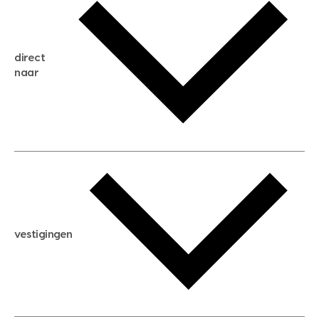
gratis zoekservice
huis verkopen
direct
huis kopen
naar
huis verhuren
huis huren
huis taxeren
woningwaarde berekenen
aankoopadvies
hypotheek berekenen
verkoopadvies
maximale hypotheek berekenen
hypotheekadvies
vestigingen
hypotheek bespaarcheck
nieuwbouwprojecten
gratis zoekprofiel aanmaken
bouwkundigekeuring
open taxatie dag
energielabel
open woningwaarde dag