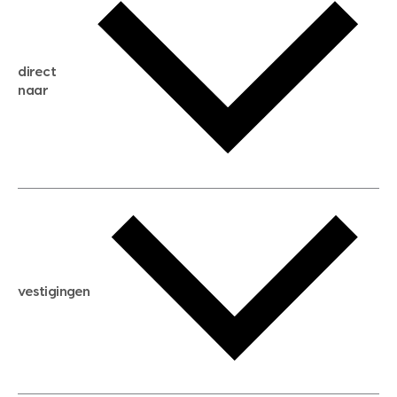
gratis zoekservice
huis verkopen
direct
huis kopen
naar
huis verhuren
huis huren
huis taxeren
woningwaarde berekenen
aankoopadvies
hypotheek berekenen
verkoopadvies
maximale hypotheek berekenen
hypotheekadvies
vestigingen
hypotheek bespaarcheck
nieuwbouwprojecten
gratis zoekprofiel aanmaken
bouwkundigekeuring
open taxatie dag
energielabel
open woningwaarde dag