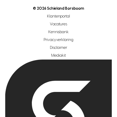
nutsvoorziening
makelaar regio den haag
© 2026 Schieland Borsboom
makelaar regio rotterdam
Klantenportal
makelaar regio zoetermeer
Vacatures
hypotheekshop regio den haag
Kennisbank
Privacyverklaring
hypotheekshop regio rotterdam
Disclaimer
hypotheekshop regio zoetermeer
Mediakit