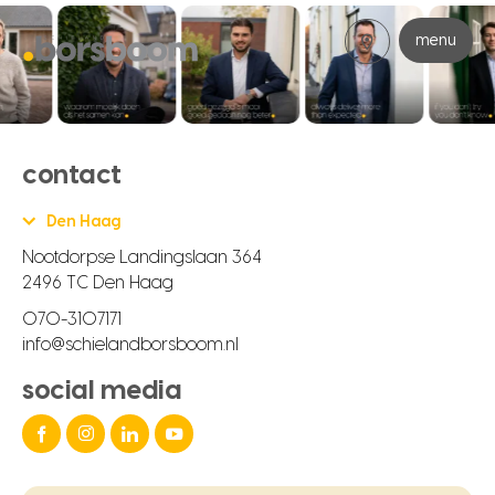
menu
contact
Den Haag
Nootdorpse Landingslaan 364
2496 TC Den Haag
070-3107171
info@schielandborsboom.nl
social media