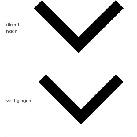
gratis zoekservice
huis verkopen
direct
huis kopen
naar
huis verhuren
huis huren
huis taxeren
woningwaarde berekenen
aankoopadvies
hypotheek berekenen
verkoopadvies
maximale hypotheek berekenen
hypotheekadvies
vestigingen
hypotheek bespaarcheck
nieuwbouwprojecten
gratis zoekprofiel aanmaken
bouwkundigekeuring
open taxatie dag
energielabel
open woningwaarde dag