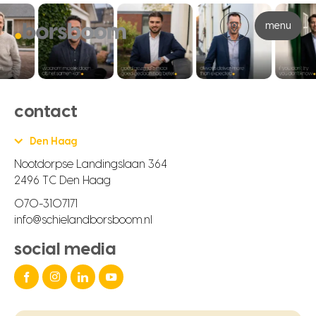
menu
contact
Den Haag
Nootdorpse Landingslaan 364
2496 TC Den Haag
070-3107171
info@schielandborsboom.nl
social media