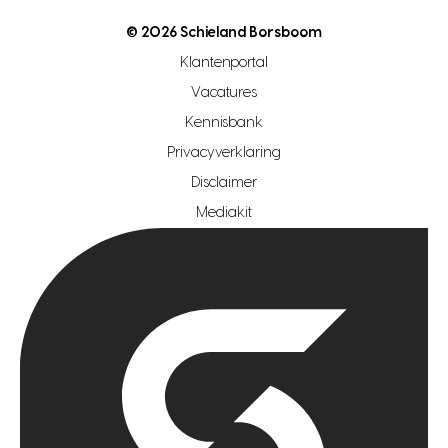
nutsvoorziening
makelaar regio den haag
© 2026 Schieland Borsboom
makelaar regio rotterdam
Klantenportal
makelaar regio zoetermeer
Vacatures
hypotheekshop regio den haag
Kennisbank
Privacyverklaring
hypotheekshop regio rotterdam
Disclaimer
hypotheekshop regio zoetermeer
Mediakit