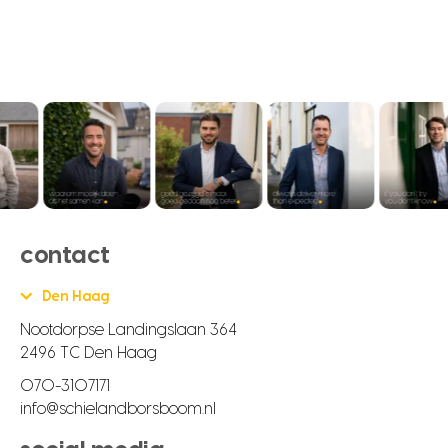
contact
Den Haag
Nootdorpse Landingslaan 364
2496 TC Den Haag
070-3107171
info@schielandborsboom.nl