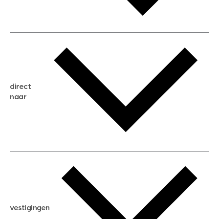
gratis waardebepaling
gratis zoekservice
huis verkopen
direct
huis kopen
naar
huis verhuren
huis huren
huis taxeren
woningwaarde berekenen
aankoopadvies
hypotheek berekenen
verkoopadvies
maximale hypotheek berekenen
hypotheekadvies
vestigingen
hypotheek bespaarcheck
nieuwbouwprojecten