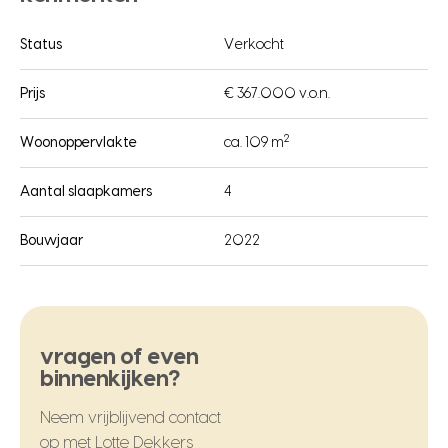
Status
Verkocht
Prijs
€ 367.000 v.o.n.
2
Woonoppervlakte
ca. 109 m
Aantal slaapkamers
4
Bouwjaar
2022
vragen of even
binnenkijken?
Neem vrijblijvend contact
op met
Lotte Dekkers