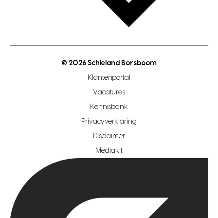
gratis zoekprofiel aanmaken
bouwkundigekeuring
open taxatie dag
energielabel
open woningwaarde dag
nutsvoorziening
makelaar regio den haag
© 2026 Schieland Borsboom
makelaar regio rotterdam
Klantenportal
makelaar regio zoetermeer
Vacatures
hypotheekshop regio den haag
Kennisbank
Privacyverklaring
hypotheekshop regio rotterdam
Disclaimer
hypotheekshop regio zoetermeer
Mediakit