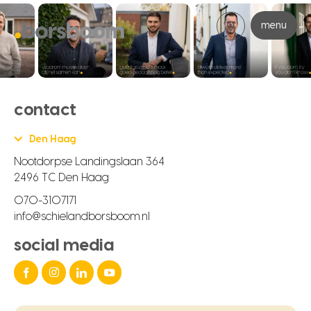
menu
contact
Den Haag
Nootdorpse Landingslaan 364
2496 TC Den Haag
070-3107171
info@schielandborsboom.nl
social media