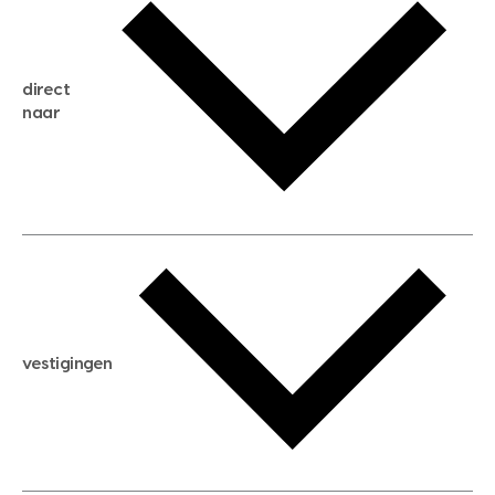
gratis zoekservice
huis verkopen
direct
huis kopen
naar
huis verhuren
huis huren
huis taxeren
woningwaarde berekenen
aankoopadvies
hypotheek berekenen
verkoopadvies
maximale hypotheek berekenen
hypotheekadvies
vestigingen
hypotheek bespaarcheck
nieuwbouwprojecten
gratis zoekprofiel aanmaken
bouwkundigekeuring
open taxatie dag
energielabel
open woningwaarde dag