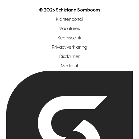
nutsvoorziening
makelaar regio den haag
© 2026 Schieland Borsboom
makelaar regio rotterdam
Klantenportal
makelaar regio zoetermeer
Vacatures
hypotheekshop regio den haag
Kennisbank
Privacyverklaring
hypotheekshop regio rotterdam
Disclaimer
hypotheekshop regio zoetermeer
Mediakit