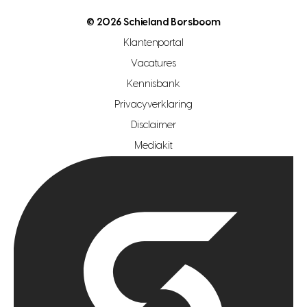
nutsvoorziening
makelaar regio den haag
© 2026 Schieland Borsboom
makelaar regio rotterdam
Klantenportal
makelaar regio zoetermeer
Vacatures
hypotheekshop regio den haag
Kennisbank
Privacyverklaring
hypotheekshop regio rotterdam
Disclaimer
hypotheekshop regio zoetermeer
Mediakit