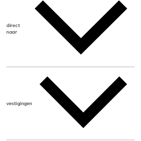
gratis zoekservice
huis verkopen
direct
huis kopen
naar
huis verhuren
huis huren
huis taxeren
woningwaarde berekenen
aankoopadvies
hypotheek berekenen
verkoopadvies
maximale hypotheek berekenen
hypotheekadvies
vestigingen
hypotheek bespaarcheck
nieuwbouwprojecten
gratis zoekprofiel aanmaken
bouwkundigekeuring
open taxatie dag
energielabel
open woningwaarde dag