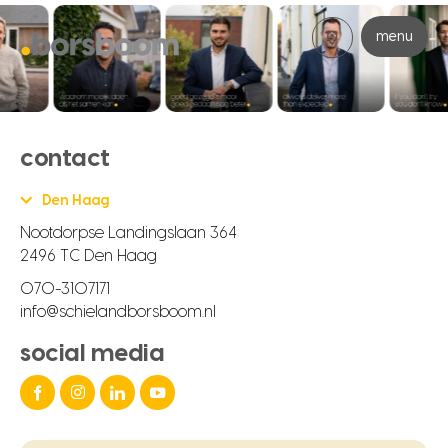
menu
contact
Den Haag
Nootdorpse Landingslaan 364
2496 TC Den Haag
070-3107171
info@schielandborsboom.nl
social media