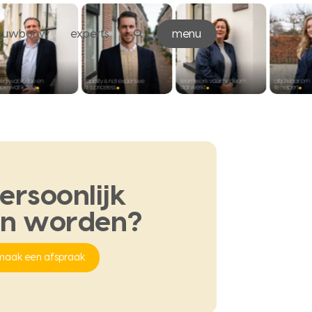
ieuwbouw
experts
menu
ersoonlijk
en
worden?
maak een afspraak