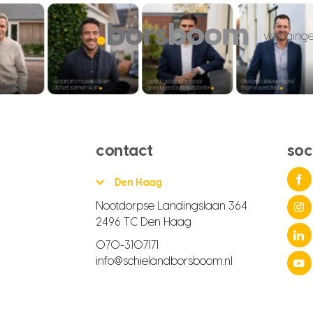
vestiging
contact
soc
Den Haag
Nootdorpse Landingslaan 364
2496 TC Den Haag
070-3107171
info@schielandborsboom.nl