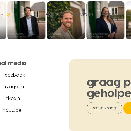
aanbod
verkopen
wonen
n
en
ial media
Facebook
graag
p
Instagram
geholp
Linkedin
stel je vraag
Youtube