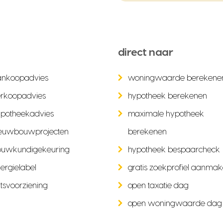
direct naar
ankoopadvies
woningwaarde berekene
rkoopadvies
hypotheek berekenen
potheekadvies
maximale hypotheek
euwbouwprojecten
berekenen
ouwkundigekeuring
hypotheek bespaarcheck
ergielabel
gratis zoekprofiel aanma
tsvoorziening
open taxatie dag
open woningwaarde dag