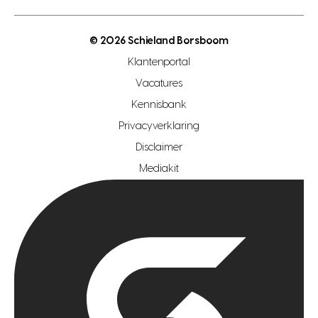
open woningwaarde dag
nutsvoorziening
makelaar regio den haag
© 2026 Schieland Borsboom
makelaar regio rotterdam
Klantenportal
makelaar regio zoetermeer
Vacatures
hypotheekshop regio den haag
Kennisbank
Privacyverklaring
hypotheekshop regio rotterdam
Disclaimer
hypotheekshop regio zoetermeer
Mediakit