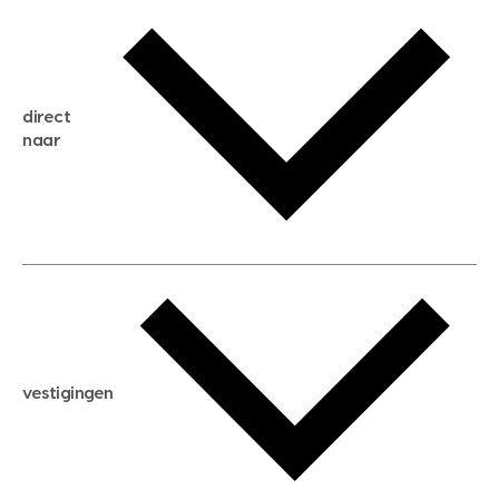
gratis waardebepaling
gratis zoekservice
huis verkopen
direct
huis kopen
naar
huis verhuren
huis huren
huis taxeren
woningwaarde berekenen
aankoopadvies
hypotheek berekenen
verkoopadvies
maximale hypotheek berekenen
hypotheekadvies
vestigingen
hypotheek bespaarcheck
nieuwbouwprojecten
gratis zoekprofiel aanmaken
bouwkundigekeuring
open taxatie dag
energielabel