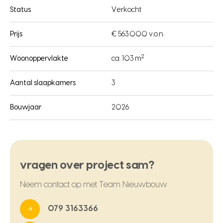
Status
Verkocht
Prijs
€ 563.000 v.o.n.
2
Woonoppervlakte
ca. 103 m
Aantal slaapkamers
3
Bouwjaar
2026
vragen over project sam?
Neem contact op met Team Nieuwbouw
079 3163366