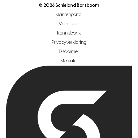
makelaar regio den haag
© 2026 Schieland Borsboom
makelaar regio rotterdam
Klantenportal
makelaar regio zoetermeer
Vacatures
hypotheekshop regio den haag
Kennisbank
Privacyverklaring
hypotheekshop regio rotterdam
Disclaimer
hypotheekshop regio zoetermeer
Mediakit