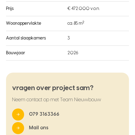
Prijs
€ 472.000 v.o.n.
2
Woonoppervlakte
ca. 85 m
Aantal slaapkamers
3
Bouwjaar
2026
vragen over project sam?
Neem contact op met Team Nieuwbouw
079 3163366
Mail ons