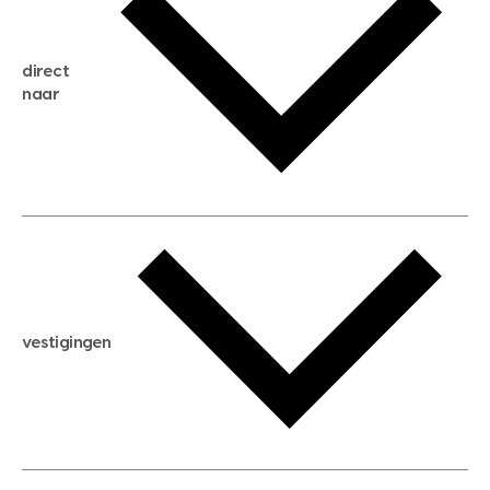
gratis zoekservice
huis verkopen
direct
huis kopen
naar
huis verhuren
huis huren
huis taxeren
woningwaarde berekenen
aankoopadvies
hypotheek berekenen
verkoopadvies
maximale hypotheek berekenen
hypotheekadvies
vestigingen
hypotheek bespaarcheck
nieuwbouwprojecten
gratis zoekprofiel aanmaken
bouwkundigekeuring
open taxatie dag
energielabel
open woningwaarde dag
nutsvoorziening