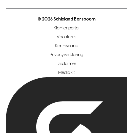
energielabel
open woningwaarde dag
nutsvoorziening
makelaar regio den haag
© 2026 Schieland Borsboom
makelaar regio rotterdam
Klantenportal
makelaar regio zoetermeer
Vacatures
hypotheekshop regio den haag
Kennisbank
Privacyverklaring
hypotheekshop regio rotterdam
Disclaimer
hypotheekshop regio zoetermeer
Mediakit