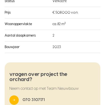
Status
Verkocht
Prijs
€ 508.000 v.o.n.
2
Woonoppervlakte
ca. 82 m
Aantal slaapkamers
2
Bouwjaar
2023
vragen over project the
orchard?
Neem contact op met Team Nieuwbouw
070 3107171