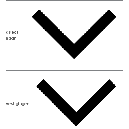
gratis waardebepaling
gratis zoekservice
huis verkopen
direct
huis kopen
naar
huis verhuren
huis huren
huis taxeren
woningwaarde berekenen
aankoopadvies
hypotheek berekenen
verkoopadvies
maximale hypotheek berekenen
hypotheekadvies
vestigingen
hypotheek bespaarcheck
nieuwbouwprojecten
gratis zoekprofiel aanmaken
bouwkundigekeuring
open taxatie dag