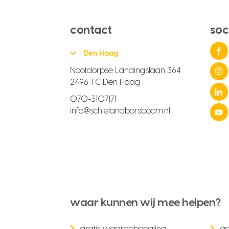
contact
soc
Den Haag
Nootdorpse Landingslaan 364
2496 TC Den Haag
070-3107171
info@schielandborsboom.nl
waar kunnen wij mee helpen?