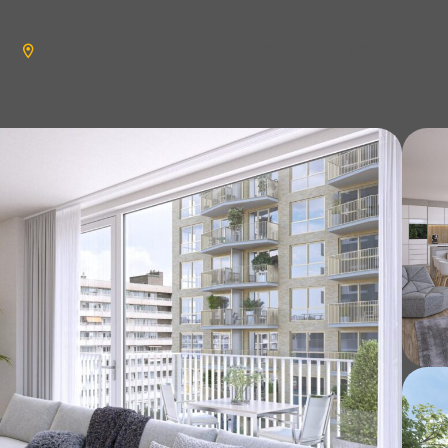
aanbod
verkopen
wonen
n
en