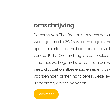
omschrijving
De bouw van The Orchard II is reeds gestar
woningen medio 2026 worden opgeleverd. 
appartementen beschikbaar, dus grijp snel 
verkocht! The Orchard II ligt op een toplocat
in het nieuwe Bogaard stadscentrum dat wo
veelzijdig, toekomstbestendig en eigentijds
voorzieningen binnen handbereik. Deze lev
uit tot prettig wonen, winkelen…
lees meer