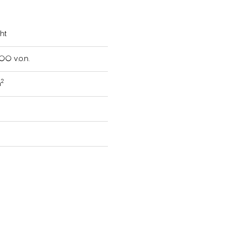
ht
00 v.o.n.
2
m