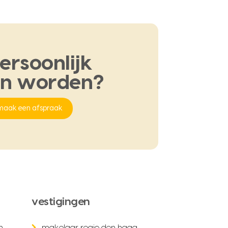
ersoonlijk
en
worden?
maak een afspraak
vestigingen