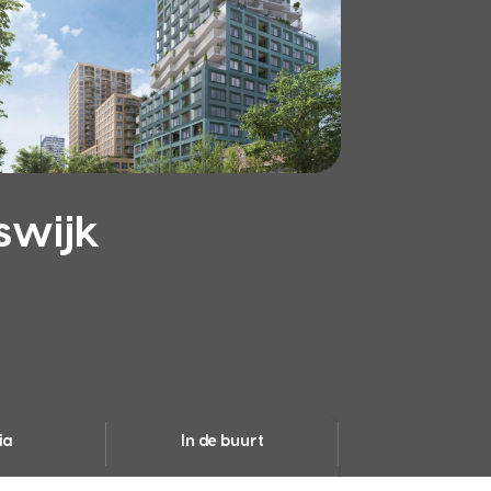
swijk
ia
In de buurt