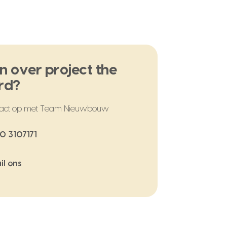
n over project the
rd?
act op met Team Nieuwbouw
0 3107171
il ons