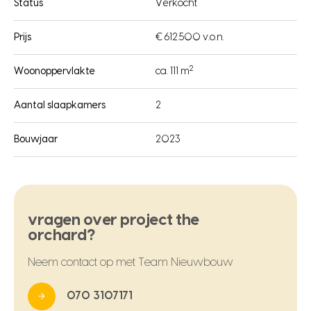
Status
Verkocht
Prijs
€ 612.500 v.o.n.
2
Woonoppervlakte
ca. 111 m
Aantal slaapkamers
2
Bouwjaar
2023
vragen over project the
orchard?
Neem contact op met Team Nieuwbouw
070 3107171