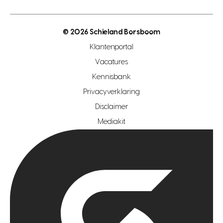
energielabel
open woningwaarde dag
nutsvoorziening
makelaar regio den haag
© 2026 Schieland Borsboom
makelaar regio rotterdam
Klantenportal
makelaar regio zoetermeer
Vacatures
hypotheekshop regio den haag
Kennisbank
Privacyverklaring
hypotheekshop regio rotterdam
Disclaimer
hypotheekshop regio zoetermeer
Mediakit