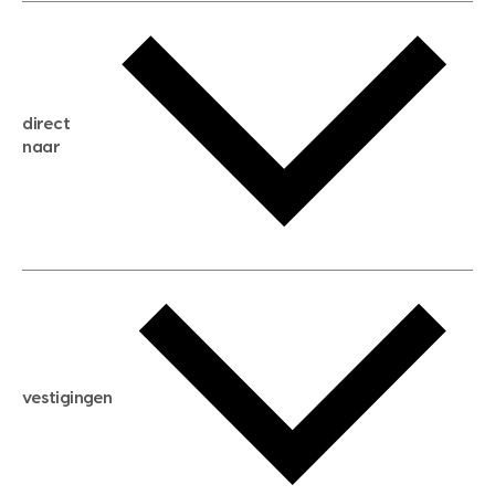
gratis waardebepaling
gratis zoekservice
huis verkopen
direct
huis kopen
naar
huis verhuren
huis huren
huis taxeren
woningwaarde berekenen
aankoopadvies
hypotheek berekenen
verkoopadvies
maximale hypotheek berekenen
hypotheekadvies
vestigingen
hypotheek bespaarcheck
nieuwbouwprojecten
gratis zoekprofiel aanmaken
bouwkundigekeuring
open taxatie dag