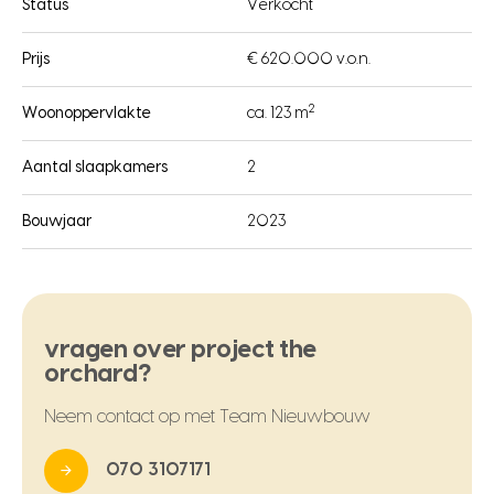
Status
Verkocht
Prijs
€ 620.000 v.o.n.
2
Woonoppervlakte
ca. 123 m
Aantal slaapkamers
2
Bouwjaar
2023
vragen over project the
orchard?
Neem contact op met Team Nieuwbouw
070 3107171