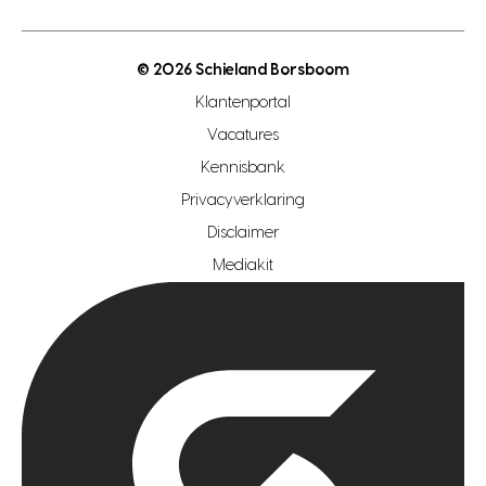
energielabel
open woningwaarde dag
nutsvoorziening
makelaar regio den haag
© 2026 Schieland Borsboom
makelaar regio rotterdam
Klantenportal
makelaar regio zoetermeer
Vacatures
hypotheekshop regio den haag
Kennisbank
Privacyverklaring
hypotheekshop regio rotterdam
Disclaimer
hypotheekshop regio zoetermeer
Mediakit