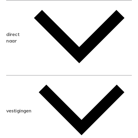
gratis waardebepaling
gratis zoekservice
huis verkopen
direct
huis kopen
naar
huis verhuren
huis huren
huis taxeren
woningwaarde berekenen
aankoopadvies
hypotheek berekenen
verkoopadvies
maximale hypotheek berekenen
hypotheekadvies
vestigingen
hypotheek bespaarcheck
nieuwbouwprojecten
gratis zoekprofiel aanmaken
bouwkundigekeuring
open taxatie dag