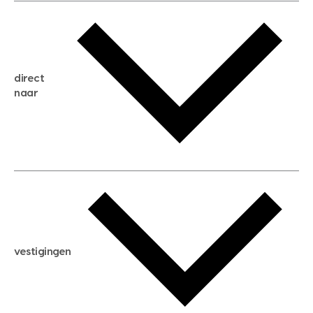
gratis waardebepaling
gratis zoekservice
huis verkopen
direct
huis kopen
naar
huis verhuren
huis huren
huis taxeren
woningwaarde berekenen
aankoopadvies
hypotheek berekenen
verkoopadvies
maximale hypotheek berekenen
hypotheekadvies
vestigingen
hypotheek bespaarcheck
nieuwbouwprojecten
gratis zoekprofiel aanmaken
bouwkundigekeuring
open taxatie dag