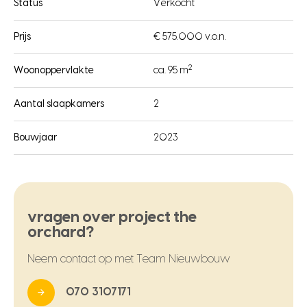
Status
Verkocht
Prijs
€ 575.000 v.o.n.
2
Woonoppervlakte
ca. 95 m
Aantal slaapkamers
2
Bouwjaar
2023
vragen over project the
orchard?
Neem contact op met Team Nieuwbouw
070 3107171