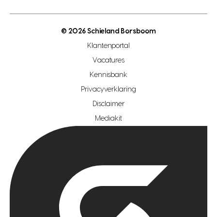
energielabel
open woningwaarde dag
nutsvoorziening
makelaar regio den haag
© 2026 Schieland Borsboom
makelaar regio rotterdam
Klantenportal
makelaar regio zoetermeer
Vacatures
hypotheekshop regio den haag
Kennisbank
Privacyverklaring
hypotheekshop regio rotterdam
Disclaimer
hypotheekshop regio zoetermeer
Mediakit