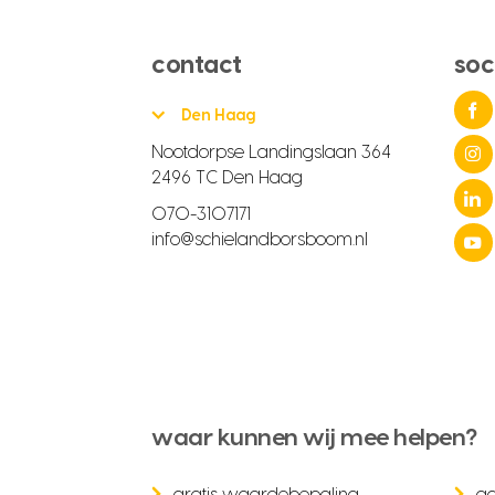
contact
soc
Den Haag
Nootdorpse Landingslaan 364
2496 TC Den Haag
070-3107171
info@schielandborsboom.nl
waar kunnen wij mee helpen?