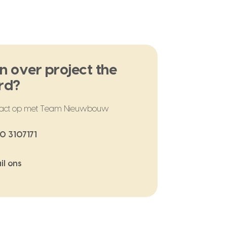
n over project the
rd?
act op met Team Nieuwbouw
0 3107171
il ons