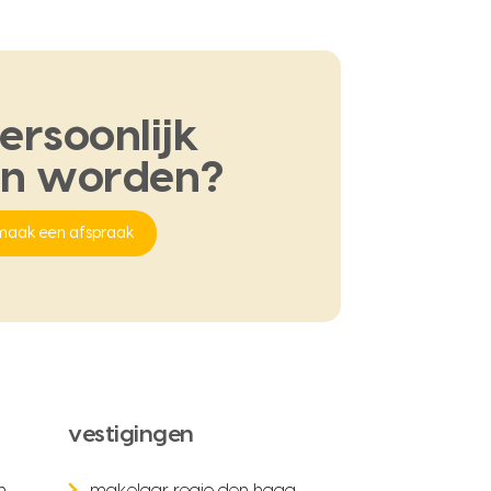
ersoonlijk
en
worden?
maak een afspraak
vestigingen