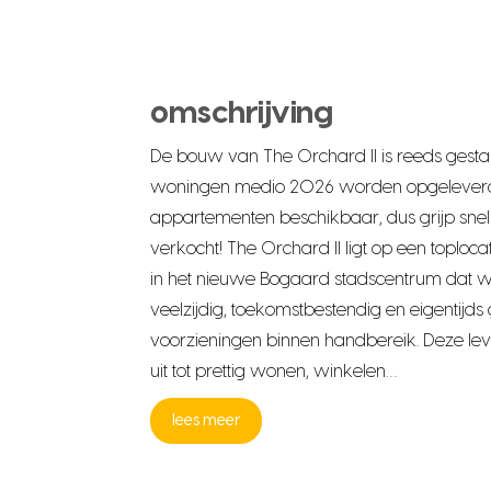
omschrijving
De bouw van The Orchard II is reeds gestar
woningen medio 2026 worden opgeleverd. 
appartementen beschikbaar, dus grijp snel 
verkocht! The Orchard II ligt op een toplocat
in het nieuwe Bogaard stadscentrum dat wo
veelzijdig, toekomstbestendig en eigentijds
voorzieningen binnen handbereik. Deze lev
uit tot prettig wonen, winkelen…
lees meer