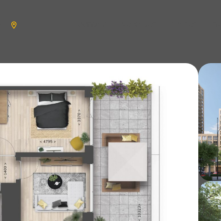
aanbod
verkopen
wonen
n
en