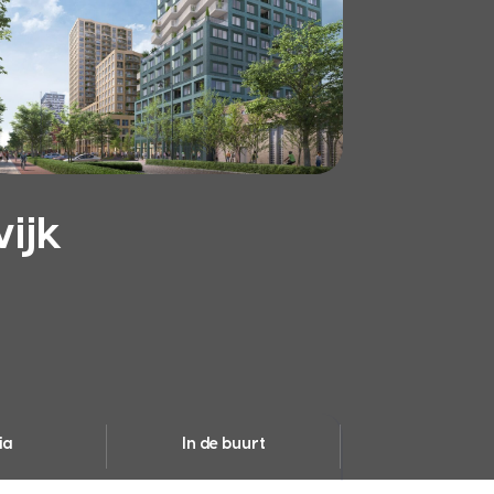
ijk
ia
In de buurt