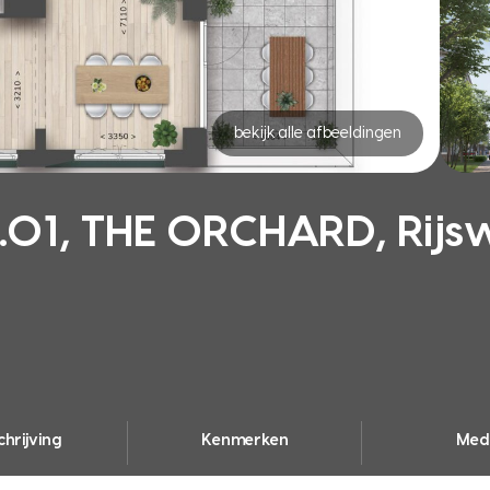
bekijk alle afbeeldingen
01, THE ORCHARD, Rijsw
hrijving
Kenmerken
Med