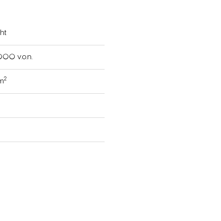
ht
000 v.o.n.
2
 m