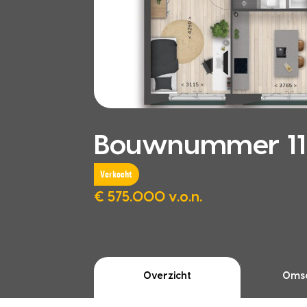
Bouwnummer 11.
Verkocht
€ 575.000 v.o.n.
Overzicht
Omsc