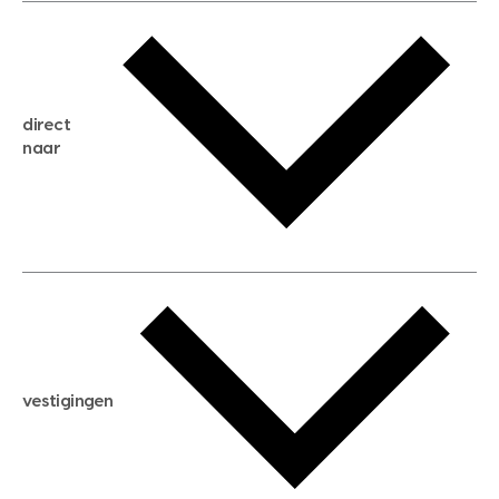
gratis waardebepaling
gratis zoekservice
huis verkopen
direct
huis kopen
naar
huis verhuren
huis huren
huis taxeren
woningwaarde berekenen
aankoopadvies
hypotheek berekenen
verkoopadvies
maximale hypotheek berekenen
hypotheekadvies
vestigingen
hypotheek bespaarcheck
nieuwbouwprojecten
gratis zoekprofiel aanmaken
bouwkundigekeuring
open taxatie dag