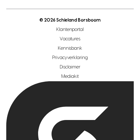
energielabel
open woningwaarde dag
nutsvoorziening
makelaar regio den haag
© 2026 Schieland Borsboom
makelaar regio rotterdam
Klantenportal
makelaar regio zoetermeer
Vacatures
hypotheekshop regio den haag
Kennisbank
Privacyverklaring
hypotheekshop regio rotterdam
Disclaimer
hypotheekshop regio zoetermeer
Mediakit