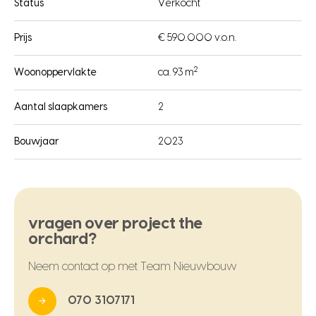
Status
Verkocht
Prijs
€ 590.000 v.o.n.
2
Woonoppervlakte
ca. 93 m
Aantal slaapkamers
2
Bouwjaar
2023
vragen over project the
orchard?
Neem contact op met Team Nieuwbouw
070 3107171