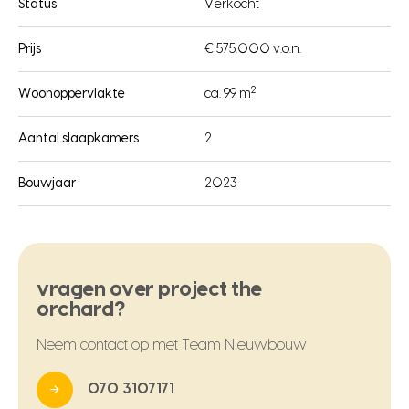
Status
Verkocht
Prijs
€ 575.000 v.o.n.
2
Woonoppervlakte
ca. 99 m
Aantal slaapkamers
2
Bouwjaar
2023
vragen over project the
orchard?
Neem contact op met Team Nieuwbouw
070 3107171