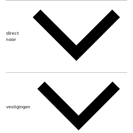
gratis waardebepaling
gratis zoekservice
huis verkopen
direct
huis kopen
naar
huis verhuren
huis huren
huis taxeren
woningwaarde berekenen
aankoopadvies
hypotheek berekenen
verkoopadvies
maximale hypotheek berekenen
hypotheekadvies
vestigingen
hypotheek bespaarcheck
nieuwbouwprojecten
gratis zoekprofiel aanmaken
bouwkundigekeuring
open taxatie dag