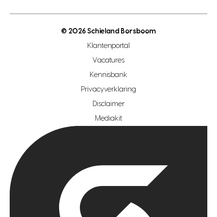
energielabel
open woningwaarde dag
nutsvoorziening
makelaar regio den haag
© 2026 Schieland Borsboom
makelaar regio rotterdam
Klantenportal
makelaar regio zoetermeer
Vacatures
hypotheekshop regio den haag
Kennisbank
Privacyverklaring
hypotheekshop regio rotterdam
Disclaimer
hypotheekshop regio zoetermeer
Mediakit