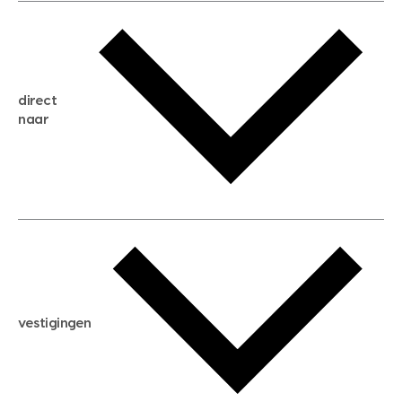
gratis waardebepaling
gratis zoekservice
huis verkopen
direct
huis kopen
naar
huis verhuren
huis huren
huis taxeren
woningwaarde berekenen
aankoopadvies
hypotheek berekenen
verkoopadvies
maximale hypotheek berekenen
hypotheekadvies
vestigingen
hypotheek bespaarcheck
nieuwbouwprojecten
gratis zoekprofiel aanmaken
bouwkundigekeuring
open taxatie dag