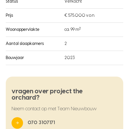
Status
Verkocht
Prijs
€ 575.000 v.o.n.
2
Woonoppervlakte
ca. 99 m
Aantal slaapkamers
2
Bouwjaar
2023
vragen over project the
orchard?
Neem contact op met Team Nieuwbouw
070 3107171