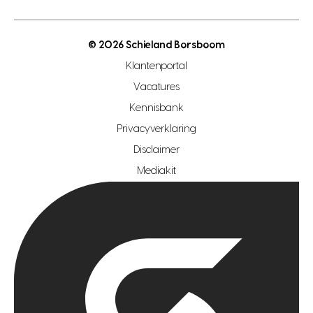
energielabel
open woningwaarde dag
nutsvoorziening
makelaar regio den haag
© 2026 Schieland Borsboom
makelaar regio rotterdam
Klantenportal
makelaar regio zoetermeer
Vacatures
hypotheekshop regio den haag
Kennisbank
Privacyverklaring
hypotheekshop regio rotterdam
Disclaimer
hypotheekshop regio zoetermeer
Mediakit