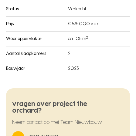
Status
Verkocht
Prijs
€ 535.000 v.o.n.
2
Woonoppervlakte
ca. 105 m
Aantal slaapkamers
2
Bouwjaar
2023
vragen over project the
orchard?
Neem contact op met Team Nieuwbouw