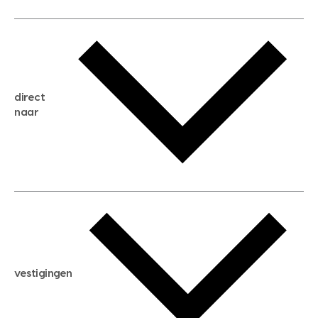
gratis waardebepaling
gratis zoekservice
huis verkopen
direct
huis kopen
naar
huis verhuren
huis huren
huis taxeren
woningwaarde berekenen
aankoopadvies
hypotheek berekenen
verkoopadvies
maximale hypotheek berekenen
hypotheekadvies
vestigingen
hypotheek bespaarcheck
nieuwbouwprojecten
gratis zoekprofiel aanmaken
bouwkundigekeuring