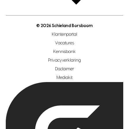
open taxatie dag
energielabel
open woningwaarde dag
nutsvoorziening
makelaar regio den haag
© 2026 Schieland Borsboom
makelaar regio rotterdam
Klantenportal
makelaar regio zoetermeer
Vacatures
hypotheekshop regio den haag
Kennisbank
Privacyverklaring
hypotheekshop regio rotterdam
Disclaimer
hypotheekshop regio zoetermeer
Mediakit