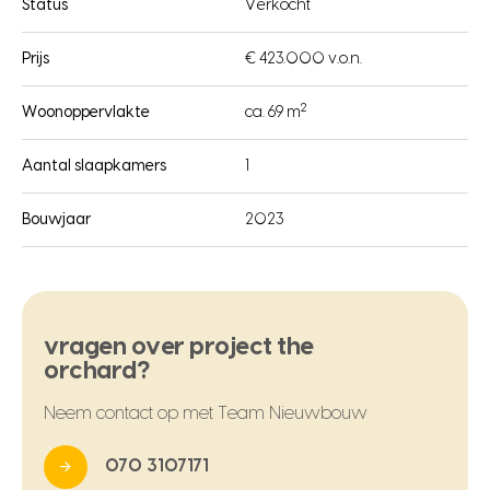
Status
Verkocht
Prijs
€ 423.000 v.o.n.
2
Woonoppervlakte
ca. 69 m
Aantal slaapkamers
1
Bouwjaar
2023
vragen over project the
orchard?
Neem contact op met Team Nieuwbouw
070 3107171