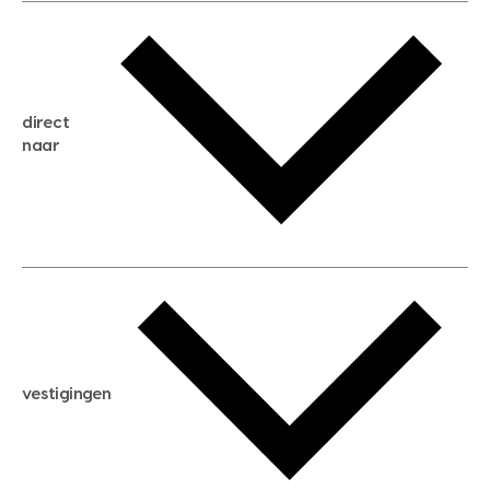
gratis waardebepaling
gratis zoekservice
huis verkopen
direct
huis kopen
naar
huis verhuren
huis huren
huis taxeren
woningwaarde berekenen
aankoopadvies
hypotheek berekenen
verkoopadvies
maximale hypotheek berekenen
hypotheekadvies
vestigingen
hypotheek bespaarcheck
nieuwbouwprojecten
gratis zoekprofiel aanmaken
bouwkundigekeuring
open taxatie dag