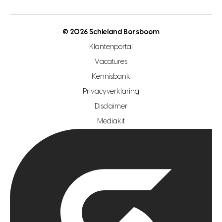
energielabel
open woningwaarde dag
nutsvoorziening
makelaar regio den haag
© 2026 Schieland Borsboom
makelaar regio rotterdam
Klantenportal
makelaar regio zoetermeer
Vacatures
hypotheekshop regio den haag
Kennisbank
Privacyverklaring
hypotheekshop regio rotterdam
Disclaimer
hypotheekshop regio zoetermeer
Mediakit