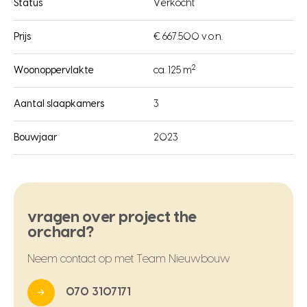
Status
Verkocht
Prijs
€ 667.500 v.o.n.
2
Woonoppervlakte
ca. 125 m
Aantal slaapkamers
3
Bouwjaar
2023
vragen over project the
orchard?
Neem contact op met Team Nieuwbouw
070 3107171