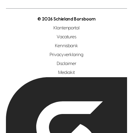
energielabel
open woningwaarde dag
nutsvoorziening
makelaar regio den haag
© 2026 Schieland Borsboom
makelaar regio rotterdam
Klantenportal
makelaar regio zoetermeer
Vacatures
hypotheekshop regio den haag
Kennisbank
Privacyverklaring
hypotheekshop regio rotterdam
Disclaimer
hypotheekshop regio zoetermeer
Mediakit