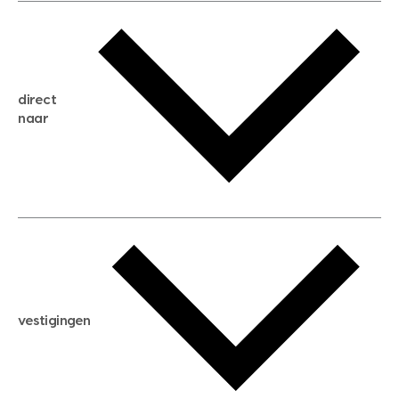
gratis waardebepaling
gratis zoekservice
huis verkopen
direct
huis kopen
naar
huis verhuren
huis huren
huis taxeren
woningwaarde berekenen
aankoopadvies
hypotheek berekenen
verkoopadvies
maximale hypotheek berekenen
hypotheekadvies
vestigingen
hypotheek bespaarcheck
nieuwbouwprojecten
gratis zoekprofiel aanmaken
bouwkundigekeuring
open taxatie dag