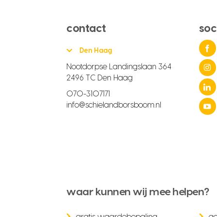
contact
soc
Den Haag
Nootdorpse Landingslaan 364
2496 TC Den Haag
070-3107171
info@schielandborsboom.nl
waar kunnen wij mee helpen?