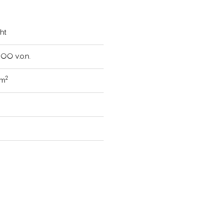
ht
00 v.o.n.
2
 m