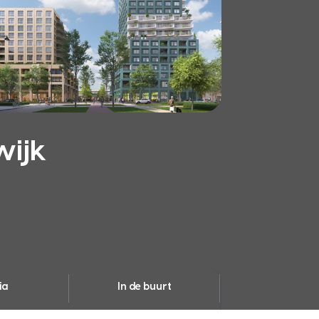
wijk
ia
In de buurt