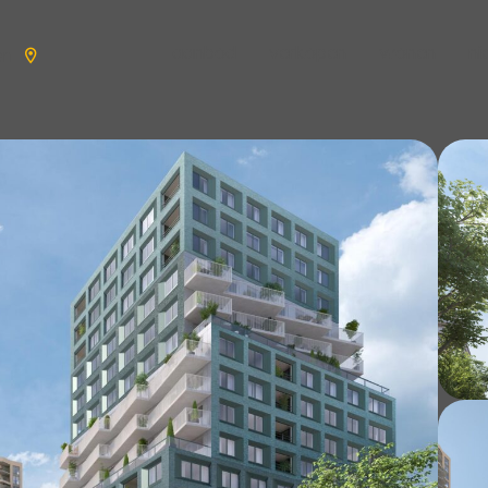
aanbod
verkopen
wonen
n
en