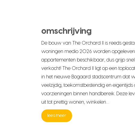
omschrijving
De bouw van The Orchard II is reeds gestar
woningen medio 2026 worden opgeleverd. 
appartementen beschikbaar, dus grijp snel 
verkocht! The Orchard II ligt op een toplocat
in het nieuwe Bogaard stadscentrum dat wo
veelzijdig, toekomstbestendig en eigentijds
voorzieningen binnen handbereik. Deze lev
uit tot prettig wonen, winkelen…
lees meer