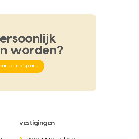
ersoonlijk
en
worden?
maak een afspraak
vestigingen