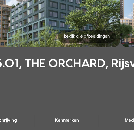
bekijk alle afbeeldingen
01, THE ORCHARD, Rijs
hrijving
Kenmerken
Med