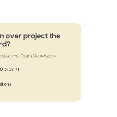
n over project the
rd?
act op met Team Nieuwbouw
0 3107171
il ons