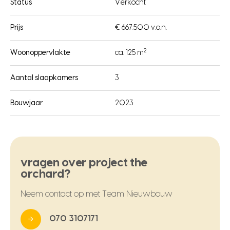
Status
Verkocht
Prijs
€ 667.500 v.o.n.
2
Woonoppervlakte
ca. 125 m
Aantal slaapkamers
3
Bouwjaar
2023
vragen over project the
orchard?
Neem contact op met Team Nieuwbouw
070 3107171