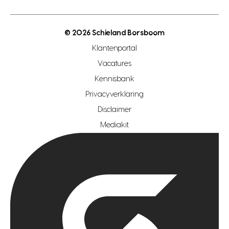
energielabel
open woningwaarde dag
nutsvoorziening
makelaar regio den haag
© 2026 Schieland Borsboom
makelaar regio rotterdam
Klantenportal
makelaar regio zoetermeer
Vacatures
hypotheekshop regio den haag
Kennisbank
Privacyverklaring
hypotheekshop regio rotterdam
Disclaimer
hypotheekshop regio zoetermeer
Mediakit