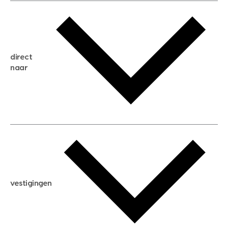
gratis waardebepaling
gratis zoekservice
huis verkopen
direct
huis kopen
naar
huis verhuren
huis huren
huis taxeren
woningwaarde berekenen
aankoopadvies
hypotheek berekenen
verkoopadvies
maximale hypotheek berekenen
hypotheekadvies
vestigingen
hypotheek bespaarcheck
nieuwbouwprojecten
gratis zoekprofiel aanmaken
bouwkundigekeuring
open taxatie dag