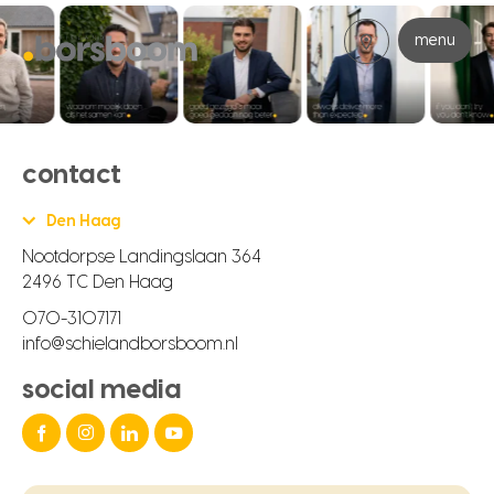
menu
contact
Den Haag
Nootdorpse Landingslaan 364
2496 TC Den Haag
070-3107171
info@schielandborsboom.nl
social media