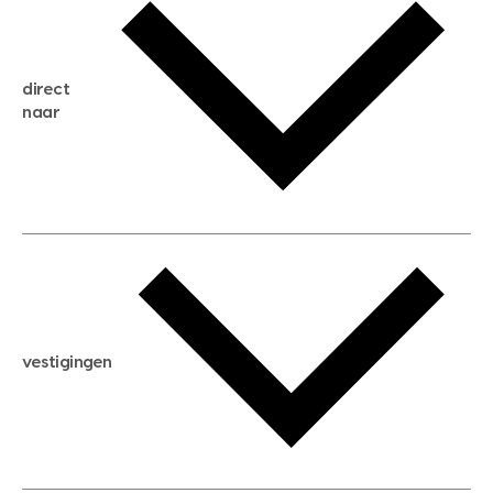
gratis zoekservice
huis verkopen
direct
huis kopen
naar
huis verhuren
huis huren
huis taxeren
woningwaarde berekenen
aankoopadvies
hypotheek berekenen
verkoopadvies
maximale hypotheek berekenen
hypotheekadvies
vestigingen
hypotheek bespaarcheck
nieuwbouwprojecten
gratis zoekprofiel aanmaken
bouwkundigekeuring
open taxatie dag
energielabel
open woningwaarde dag