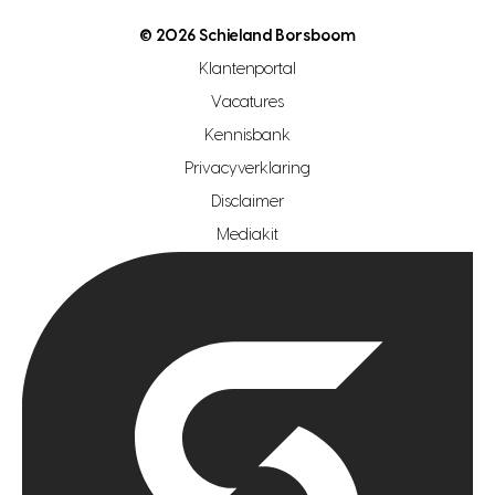
nutsvoorziening
makelaar regio den haag
© 2026 Schieland Borsboom
makelaar regio rotterdam
Klantenportal
makelaar regio zoetermeer
Vacatures
hypotheekshop regio den haag
Kennisbank
Privacyverklaring
hypotheekshop regio rotterdam
Disclaimer
hypotheekshop regio zoetermeer
Mediakit