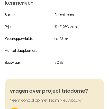
kenmerken
Status
Beschikbaar
Prijs
€ 421.950 v.o.n.
2
Woonoppervlakte
ca. 63 m
Aantal slaapkamers
1
Bouwjaar
2025
vragen over project triadome?
Neem contact op met Team Nieuwbouw