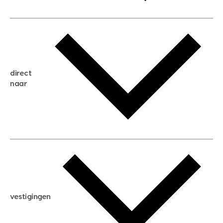
gratis waardebepaling
gratis zoekservice
huis verkopen
direct
huis kopen
naar
huis verhuren
huis huren
huis taxeren
woningwaarde berekenen
aankoopadvies
hypotheek berekenen
verkoopadvies
maximale hypotheek berekenen
hypotheekadvies
vestigingen
hypotheek bespaarcheck
nieuwbouwprojecten
gratis zoekprofiel aanmaken