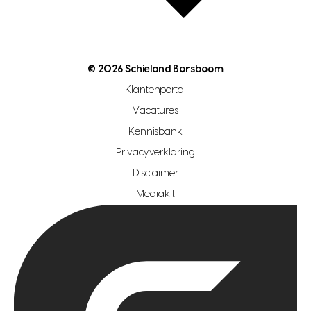
bouwkundigekeuring
open taxatie dag
energielabel
open woningwaarde dag
nutsvoorziening
makelaar regio den haag
© 2026 Schieland Borsboom
makelaar regio rotterdam
Klantenportal
makelaar regio zoetermeer
Vacatures
hypotheekshop regio den haag
Kennisbank
Privacyverklaring
hypotheekshop regio rotterdam
Disclaimer
hypotheekshop regio zoetermeer
Mediakit