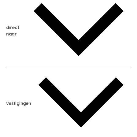
gratis zoekservice
huis verkopen
direct
huis kopen
naar
huis verhuren
huis huren
huis taxeren
woningwaarde berekenen
aankoopadvies
hypotheek berekenen
verkoopadvies
maximale hypotheek berekenen
hypotheekadvies
vestigingen
hypotheek bespaarcheck
nieuwbouwprojecten
gratis zoekprofiel aanmaken
bouwkundigekeuring
open taxatie dag
energielabel