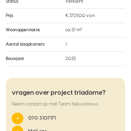
Status
Verkocht
Prijs
€ 372.500 v.o.n.
2
Woonoppervlakte
ca. 57 m
Aantal slaapkamers
1
Bouwjaar
2025
vragen over project triadome?
Neem contact op met Team Nieuwbouw
070 3107171