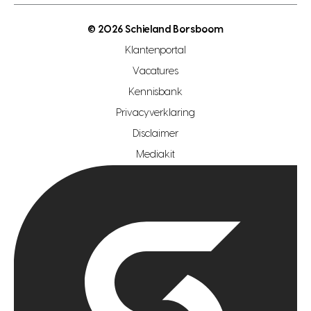
open woningwaarde dag
nutsvoorziening
makelaar regio den haag
© 2026 Schieland Borsboom
makelaar regio rotterdam
Klantenportal
makelaar regio zoetermeer
Vacatures
hypotheekshop regio den haag
Kennisbank
Privacyverklaring
hypotheekshop regio rotterdam
Disclaimer
hypotheekshop regio zoetermeer
Mediakit